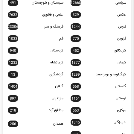
سیاسی
سیستان و بلوچستان
491
12668
عکس
علمی و فناوری
7632
329
فارس
فرهنگ و هنر
23306
1244
قزوین
قم
1033
770
کاریکاتور
کردستان
940
452
کرمان
کرمانشاه
1232
1877
کهگیلویه و بویراحمد
گردشگری
13
1299
گلستان
گیلان
1404
568
لرستان
مازندران
897
1161
مرکزی
مناطق آزاد
218
563
هرمزگان
1345
همدان
256