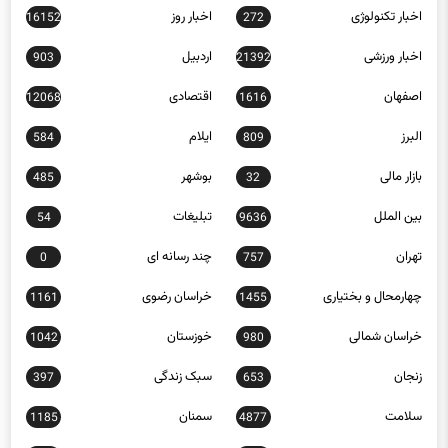
اخبار تکنولوژی
اخبار روز
16152
272
اخبار ورزشی
اردبیل
903
21392
اصفهان
اقتصادی
12068
1616
البرز
ایلام
584
809
بازار مالی
بوشهر
485
32
بین الملل
تبلیغات
54
9636
تهران
چند رسانه ای
0
757
چهارمحال و بختیاری
خراسان رضوی
1161
1455
خراسان شمالی
خوزستان
1042
980
زنجان
سبک زندگی
397
653
سلامت
سمنان
1185
4877