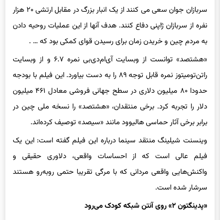
سربازان جوان سعی می کنند از یک انبار بزرگ در مقابل ارتشی ۲۰ هزار
نفره از سربازان ژاپنی دفاع کنند. هدف آنها از این عملیات روحیه دادن
به مردم چین و خریدن زمان برای رسیدن قوای کمکی بود که … .
«هشتصد» توانست از وبسایت آی‌ام‌دی‌بی نمره ۶.۷ و از وبسایت
راتن‌تومیتوز نمره قابل توجه ۸۹ را به دست بیاورد. این فیلم با بودجه
حدودا ۸۰ میلیون دلاری در سطح جهانی فروشی معادل ۴۶۱ میلیون
دلار را تجربه کرد. برخی منتقدان، «هشتصد» را نسخه ملی چین در
برابر برخی آثار حماسی هالیوود مانند «سیصد» توصیف کرده‌اند.
وینسنت شیلینگ منتقد سینما درباره این فیلم گفته است: این یک
فیلم عالی است که از احساسات واقعی، دلاوری حقیقی و
واکنش‌هایی واقعی مردانی که با مرگی تقریبا حتمی روبه‌رو هستند
سرشار شده است.
«پدینگتون ۲» روی آنتن شبکه کودک می‌رود