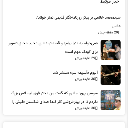
اخبار مرتبط
سیدمحمد خاتمی بر پیکر روزنامه‌نگار قدیمی نماز خواند/
عکس
29 دقیقه پیش
«می‌خوام به دنیا بیام» و قصه تولدهای عجیب؛ خلق تصویر
برای کودک مهم است
29 دقیقه پیش
آلبوم «آسیمه سر» منتشر شد
30 دقیقه پیش
سوسن پرور: مادرم که گفت من دختر فوق‌ لیسانس بزرگ
نکردم تا در پیتزافروشی کار کند! صدای شکستن قلبش را
30 دقیقه پیش
شنیدم