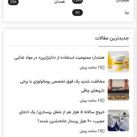
هرمزگان
1345
همدان
256
یزد
30
جدیدترین مقالات
هشدار؛ ممنوعیت استفاده از «تارترازین» در مواد غذایی
13 ساعت پیش
مخالفت شدید یک فوق تخصص روماتولوژی با برخی
داروهای چاقی
13 ساعت پیش
خروج سالانه ۵ هزار نفر از شغل پرستاری/ یک ادعای
عجیب: ۶۰ هزار پرستار خانه‌نشین شدند؟
13 ساعت پیش