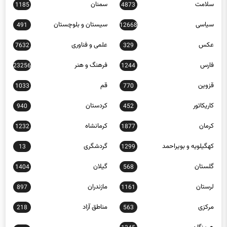
سلامت
سمنان
1185
4873
سیاسی
سیستان و بلوچستان
491
12668
عکس
علمی و فناوری
7632
329
فارس
فرهنگ و هنر
23256
1244
قزوین
قم
1033
770
کاریکاتور
کردستان
940
452
کرمان
کرمانشاه
1232
1877
کهگیلویه و بویراحمد
گردشگری
13
1299
گلستان
گیلان
1404
568
لرستان
مازندران
897
1161
مرکزی
مناطق آزاد
218
563