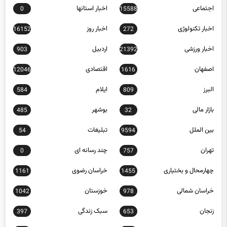
اجتماعی
اخبار استانها
0
15588
اخبار تکنولوژی
اخبار روز
16152
272
اخبار ورزشی
اردبیل
903
21392
اصفهان
اقتصادی
12046
1616
البرز
ایلام
584
809
بازار مالی
بوشهر
485
32
بین الملل
تبلیغات
54
9594
تهران
چند رسانه ای
0
757
چهارمحال و بختیاری
خراسان رضوی
1161
1455
خراسان شمالی
خوزستان
1042
978
زنجان
سبک زندگی
397
653