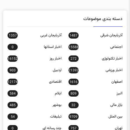
دسته بندی موضوعات
آذربایجان شرقی
آذربایجان غربی
1357
1487
اجتماعی
اخبار استانها
0
15588
اخبار تکنولوژی
اخبار روز
16152
272
اخبار ورزشی
اردبیل
903
21392
اصفهان
اقتصادی
12174
1616
البرز
ایلام
584
809
بازار مالی
بوشهر
485
32
بین الملل
تبلیغات
54
9709
تهران
چند رسانه ای
0
757