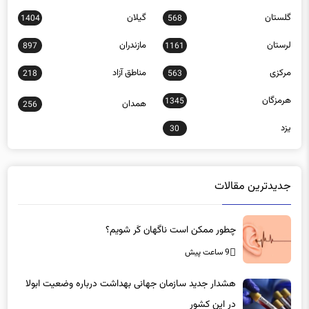
لرستان
مازندران
897
1161
مرکزی
مناطق آزاد
218
563
هرمزگان
1345
همدان
256
یزد
30
جدیدترین مقالات
چطور ممکن است ناگهان کَر شویم؟
9 ساعت پیش
هشدار جدید سازمان جهانی بهداشت درباره وضعیت ابولا
در این کشور
9 ساعت پیش