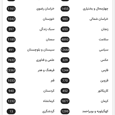
چهارمحال و بختیاری
خراسان رضوی
1161
1455
خراسان شمالی
خوزستان
1042
983
زنجان
سبک زندگی
397
653
سلامت
سمنان
1185
4893
سیاسی
سیستان و بلوچستان
491
12668
عکس
علمی و فناوری
7632
329
فارس
فرهنگ و هنر
23361
1244
قزوین
قم
1033
770
کاریکاتور
کردستان
940
452
کرمان
کرمانشاه
1232
1877
کهگیلویه و بویراحمد
گردشگری
13
1299
گلستان
گیلان
1404
568