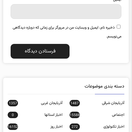
ذخیره نام، ایمیل و وبسایت من در مرورگر برای زمانی که دوباره دیدگاهی
می‌نویسم.
دسته بندی موضوعات
آذربایجان شرقی
آذربایجان غربی
1357
1487
اجتماعی
اخبار استانها
0
15588
اخبار تکنولوژی
اخبار روز
16152
272
اخبار ورزشی
اردبیل
903
21392