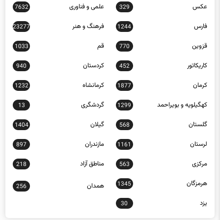
فارس
فرهنگ و هنر
23277
1244
قزوین
قم
1033
770
کاریکاتور
کردستان
940
452
کرمان
کرمانشاه
1232
1877
کهگیلویه و بویراحمد
گردشگری
13
1299
گلستان
گیلان
1404
568
لرستان
مازندران
897
1161
مرکزی
مناطق آزاد
218
563
هرمزگان
1345
همدان
256
یزد
30