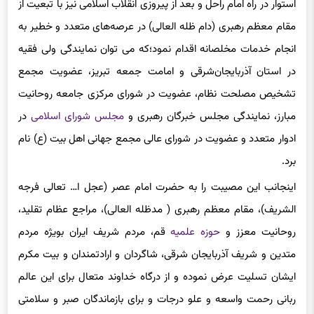
مقام معظم رهبری (دام ظله العالی) در عرصه‌های متعدد و خطیر به
انجام خدمات مخلصانه اقدام نمود؛که می توان نمایندگی ولی فقیه
در استان آذربایجان‌شرقی و امامت ‌جمعه ‌تبریز، عضویت مجمع
تشخیص مصلحت نظام، عضویت در شورای مرکزی جامعه روحانیت
مبارز، نمایندگی مجلس خبرگان رهبری و
مجلس شورای اسلامی
در
ادوار متعدد و عضویت در شورای عالی مجمع جهانی اهل بیت (ع) نام
برد.
اینجانب این مصیبت را به حضرت امام عصر (عجل ا… تعالی فرجه
الشریف)، مقام معظم رهبری ( مدظله العالی)، مراجع عظام تقلید،
روحانیت معزز و
حوزه علمیه
قم، مردم شریف ایران بویژه مردم
متدین و شریف آذربایجان شرقی، شاگردان و ارادتمندان و بیت مکرم
ایشان تسلیت عرض نموده و از درگاه خداوند متعال برای این عالم
ربانی رحمت واسعه و علو درجات و برای بازماندگان صبر و سلامتی
درخواست می‌نمایم.