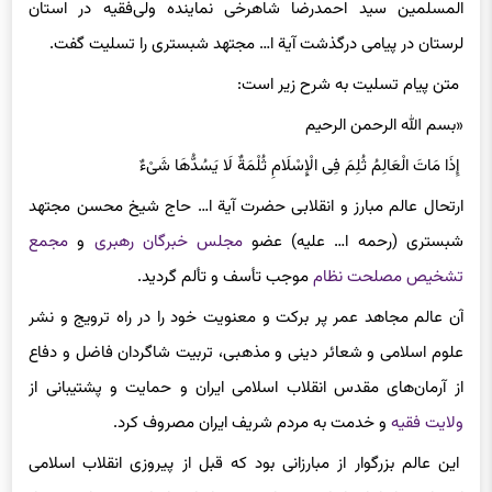
لرستان در پیامی درگذشت آیة ‌ا… مجتهد شبستری را تسلیت گفت.
متن پیام تسلیت به شرح زیر است:
«بسم الله الرحمن الرحیم
إِذَا مَاتَ الْعَالِمُ ثُلِمَ فِی الْإِسْلَامِ ثُلْمَةٌ لَا یَسُدُّهَا شَیْءٌ
ارتحال عالم مبارز و انقلابی حضرت آیة ا… حاج شیخ محسن مجتهد
شبستری (رحمه ا… علیه) عضو
مجلس خبرگان رهبری
و
مجمع
تشخیص مصلحت نظام
موجب تأسف و تألم گردید.
آن عالم مجاهد عمر پر برکت و معنویت خود را در راه ترویج و نشر
علوم اسلامی و شعائر دینی و مذهبی، تربیت شاگردان فاضل و دفاع
از آرمان‌های مقدس انقلاب اسلامی ایران و حمایت و پشتیبانی از
ولایت فقیه
و خدمت به مردم شریف ایران مصروف کرد.
این عالم بزرگوار از مبارزانی بود که قبل از پیروزی انقلاب اسلامی
استوار در راه امام راحل و بعد از پیروزی انقلاب اسلامی نیز با تبعیت از