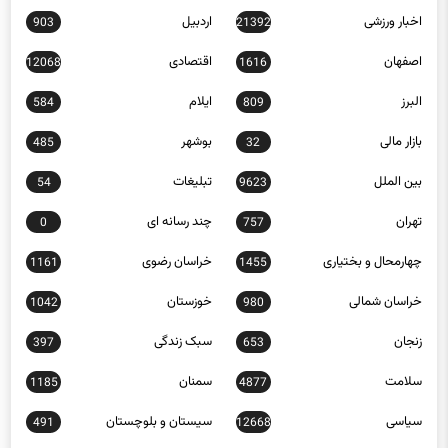
اصفهان
اقتصادی
12068
1616
البرز
ایلام
584
809
بازار مالی
بوشهر
485
32
بین الملل
تبلیغات
54
9623
تهران
چند رسانه ای
0
757
چهارمحال و بختیاری
خراسان رضوی
1161
1455
خراسان شمالی
خوزستان
1042
980
زنجان
سبک زندگی
397
653
سلامت
سمنان
1185
4877
سیاسی
سیستان و بلوچستان
491
12668
عکس
علمی و فناوری
7632
329