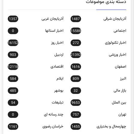
آذربایجان شرقی
آذربایجان غربی
1357
1487
اجتماعی
اخبار استانها
0
15588
اخبار تکنولوژی
اخبار روز
16152
272
اخبار ورزشی
اردبیل
903
21392
اصفهان
اقتصادی
12118
1616
البرز
ایلام
584
809
بازار مالی
بوشهر
485
32
بین الملل
تبلیغات
54
9653
تهران
چند رسانه ای
0
757
چهارمحال و بختیاری
خراسان رضوی
1161
1455
خراسان شمالی
خوزستان
1042
980