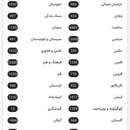
زنجان
سبک زندگی
397
653
سلامت
سمنان
1185
4883
سیاسی
سیستان و بلوچستان
491
12668
عکس
علمی و فناوری
7632
329
فارس
فرهنگ و هنر
23306
1244
قزوین
قم
1033
770
کاریکاتور
کردستان
940
452
کرمان
کرمانشاه
1232
1877
کهگیلویه و بویراحمد
گردشگری
13
1299
گلستان
گیلان
1404
568
لرستان
مازندران
897
1161