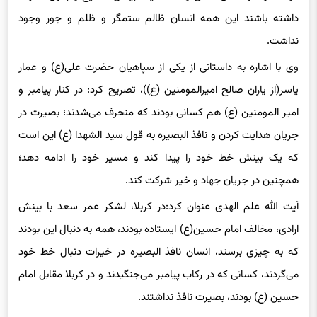
نداشت.
وی با اشاره به داستانی از یکی از سپاهیان حضرت علی(ع) و عمار
یاسر(از یاران صالح امیرالمومنین (ع))، تصریح کرد: در کنار پیامبر و
امیر المومنین (ع) هم کسانی بودند که منحرف می‌شدند؛ بصیرت در
جریان هدایت کردن و نافذ البصیره به قول سید الشهدا (ع) این است
که یک بینش خط خود را پیدا کند و مسیر خود را ادامه دهد؛
همچنین در جریان جهاد و خیر شرکت کند.
آیت الله علم الهدی عنوان کرد:در کربلا، لشکر عمر سعد با بینش
ارادی، مخالف امام حسین(ع) ایستاده بودند، همه به دنبال این بودند
که به چیزی برسند، انسان نافذ البصیره در خیرات دنبال خط خود
می‌گردند، کسانی که در رکاب پیامبر می‌جنگیدند و در کربلا مقابل امام
حسین (ع) بودند، بصیرت نافذ نداشتند.
امام جمعه مشهد با بیان اینکه در زمان غیبت ما باید بصیرت خود را