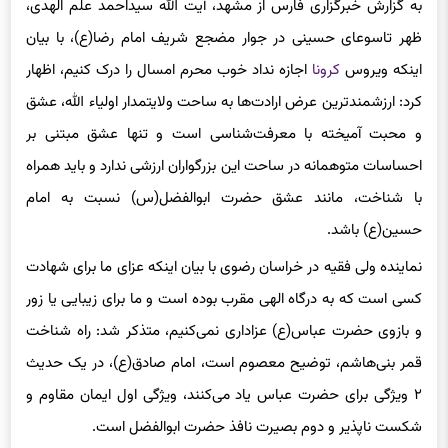
ظهر تاسوعای حسینی در جوار مضجع شریف امام رضا(ع)، با بیان
اینکه ویروس
کرونا
اجازه نداد خوب محرم امسال را درک کنیم، اظهار
کرد: ارزشمندترین عرض ارادت‌ها به ساحت ولایتمدار اولیاء الله، عشق
و محبت آمیخته با معرفت‌شناسی است و تنها عشق مبتنی بر
احساسات متوهمانه در ساحت این بزرگواران ارزشی ندارد و باید همراه
با شناخت، مانند عشق حضرت ابوالفضل(س) نسبت به امام
حسین(ع) باشد.
نماینده ولی فقیه در خراسان رضوی با بیان اینکه عزای ما برای شهادت
کسی است که به درگاه الهی مقرب بوده است و ما برای زیبایی یا زور
و بازوی حضرت عباس(ع) عزاداری نمی‌کنیم، متذکر شد: راه شناخت
قمر بنی‌هاشم، توضیح معصوم است، امام صادق(ع)، در یک حدیث
۲ ویژگی برای حضرت عباس یاد می‌کنند، ویژگی اول ایمان مقاوم و
شکست ناپذیر و دوم بصیرت نافذ حضرت ابوالفضل است.
وی با بیان اینکه دیدن ما بر ۲ قسم انفعالی و ارادی است، ادامه داد: