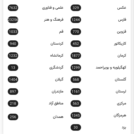
عکس
علمی و فناوری
7632
329
فارس
فرهنگ و هنر
23256
1244
قزوین
قم
1033
770
کاریکاتور
کردستان
940
452
کرمان
کرمانشاه
1232
1877
کهگیلویه و بویراحمد
گردشگری
13
1299
گلستان
گیلان
1404
568
لرستان
مازندران
897
1161
مرکزی
مناطق آزاد
218
563
هرمزگان
1345
همدان
256
یزد
30