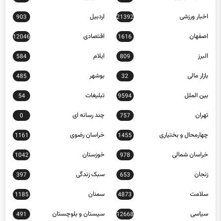
اخبار ورزشی
اردبیل
903
21392
اصفهان
اقتصادی
12046
1616
البرز
ایلام
584
809
بازار مالی
بوشهر
485
32
بین الملل
تبلیغات
54
9594
تهران
چند رسانه ای
0
757
چهارمحال و بختیاری
خراسان رضوی
1161
1455
خراسان شمالی
خوزستان
1042
978
زنجان
سبک زندگی
397
653
سلامت
سمنان
1185
4873
سیاسی
سیستان و بلوچستان
491
12668