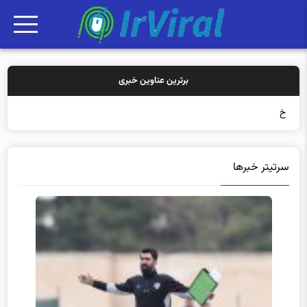
برترین عناوین خبری
خرید بیمه: س
سرتیتر خبرها