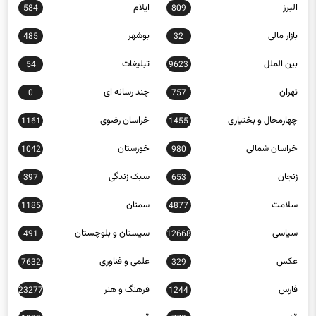
البرز
ایلام
584
809
بازار مالی
بوشهر
485
32
بین الملل
تبلیغات
54
9623
تهران
چند رسانه ای
0
757
چهارمحال و بختیاری
خراسان رضوی
1161
1455
خراسان شمالی
خوزستان
1042
980
زنجان
سبک زندگی
397
653
سلامت
سمنان
1185
4877
سیاسی
سیستان و بلوچستان
491
12668
عکس
علمی و فناوری
7632
329
فارس
فرهنگ و هنر
23277
1244