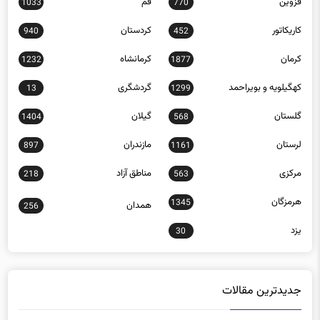
قزوین
قم
1033
770
کاریکاتور
کردستان
940
452
کرمان
کرمانشاه
1232
1877
کهگیلویه و بویراحمد
گردشگری
13
1299
گلستان
گیلان
1404
568
لرستان
مازندران
897
1161
مرکزی
مناطق آزاد
218
563
هرمزگان
1345
همدان
256
یزد
30
جدیدترین مقالات