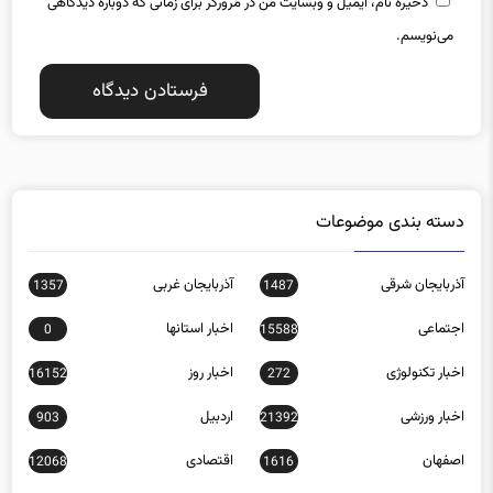
ذخیره نام، ایمیل و وبسایت من در مرورگر برای زمانی که دوباره دیدگاهی
می‌نویسم.
دسته بندی موضوعات
آذربایجان شرقی
آذربایجان غربی
1357
1487
اجتماعی
اخبار استانها
0
15588
اخبار تکنولوژی
اخبار روز
16152
272
اخبار ورزشی
اردبیل
903
21392
اصفهان
اقتصادی
12068
1616