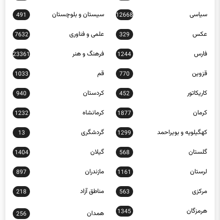
سیاسی
سیستان و بلوچستان
491
12668
عکس
علمی و فناوری
7632
329
فارس
فرهنگ و هنر
23361
1244
قزوین
قم
1033
770
کاریکاتور
کردستان
940
452
کرمان
کرمانشاه
1232
1877
کهگیلویه و بویراحمد
گردشگری
13
1299
گلستان
گیلان
1404
568
لرستان
مازندران
897
1161
مرکزی
مناطق آزاد
218
563
هرمزگان
1345
همدان
256