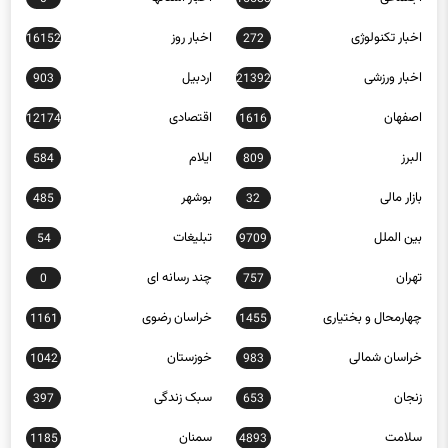
اخبار تکنولوژی
اخبار روز
16152
272
اخبار ورزشی
اردبیل
903
21392
اصفهان
اقتصادی
12174
1616
البرز
ایلام
584
809
بازار مالی
بوشهر
485
32
بین الملل
تبلیغات
54
9709
تهران
چند رسانه ای
0
757
چهارمحال و بختیاری
خراسان رضوی
1161
1455
خراسان شمالی
خوزستان
1042
983
زنجان
سبک زندگی
397
653
سلامت
سمنان
1185
4893