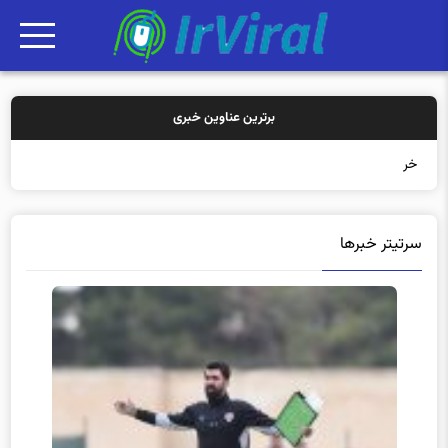
برترین عناوین خبری
خرید بیمه: س
سرتیتر خبرها