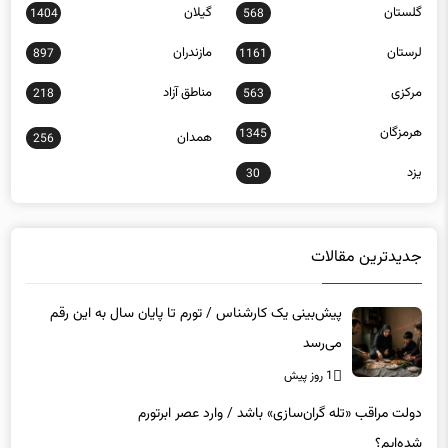
گلستان
گیلان
1404
568
لرستان
مازندران
897
1161
مرکزی
مناطق آزاد
218
563
هرمزگان
1345
همدان
256
یزد
30
جدیدترین مقالات
پیش‌بینی یک کارشناس / تورم تا پایان سال به این رقم
می‌رسد
1 روز پیش
دولت مراقب «تله گران‌سازی» باشد / وارد عصر ابرتورم
شده‌ایم؟