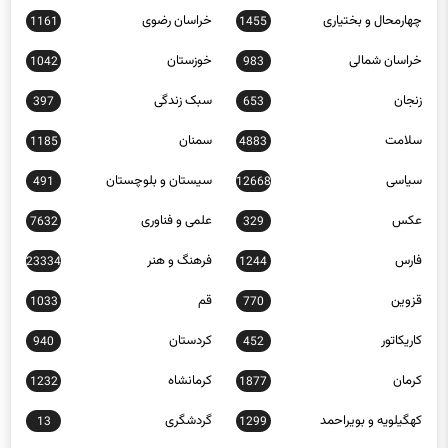
چهارمحال و بختیاری
خراسان رضوی
1161
1455
خراسان شمالی
خوزستان
1042
983
زنجان
سبک زندگی
397
653
سلامت
سمنان
1185
4883
سیاسی
سیستان و بلوچستان
491
12668
عکس
علمی و فناوری
7632
329
فارس
فرهنگ و هنر
23334
1244
قزوین
قم
1033
770
کاریکاتور
کردستان
940
452
کرمان
کرمانشاه
1232
1877
کهگیلویه و بویراحمد
گردشگری
13
1299