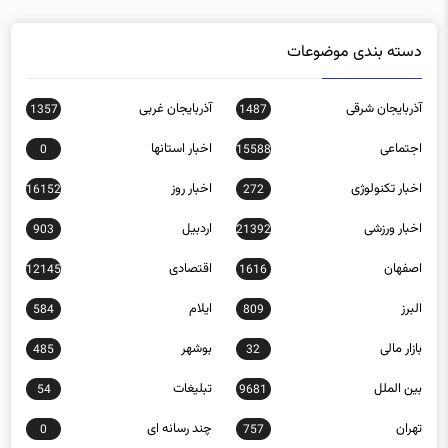
دسته بندی موضوعات
آذربایجان شرقی
آذربایجان غربی
1357
1487
اجتماعی
اخبار استانها
0
15588
اخبار تکنولوژی
اخبار روز
16152
272
اخبار ورزشی
اردبیل
903
21392
اصفهان
اقتصادی
12145
1616
البرز
ایلام
584
809
بازار مالی
بوشهر
485
32
بین الملل
تبلیغات
54
9681
تهران
چند رسانه ای
0
757