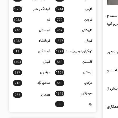
فارس
فرهنگ و هنر
23256
1244
 سنندج
قزوین
قم
1033
770
ی آنها
کاریکاتور
کردستان
940
452
کرمان
کرمانشاه
1232
1877
کهگیلویه و بویراحمد
گردشگری
13
1299
شدی در کشور
گلستان
گیلان
1404
568
ساخت و
لرستان
مازندران
897
1161
مرکزی
مناطق آزاد
218
563
بیش از
هرمزگان
1345
همدان
256
یزد
30
همکاری