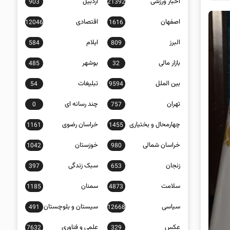
اخبار ورزشی
اردبیل
903
21392
اصفهان
اقتصادی
12046
1616
البرز
ایلام
584
809
بازار مالی
بوشهر
485
32
بین الملل
تبلیغات
54
9594
تهران
چند رسانه ای
0
757
چهارمحال و بختیاری
خراسان رضوی
1161
1455
خراسان شمالی
خوزستان
1042
980
زنجان
سبک زندگی
397
653
سلامت
سمنان
1185
4873
سیاسی
سیستان و بلوچستان
491
12668
عکس
علمی و فناوری
7632
329