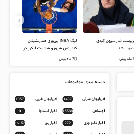
›
پرست فدراسیون کبدی
لیگ NBA| پیروزی صدرنشینان
خط و نشان
صوب شد
کنفرانس شرق و شکست لیکرز در
7 ماه پیش
غیاب جیمز
ه پیش
7 ماه پیش
دسته بندی موضوعات
آذربایجان شرقی
آذربایجان غربی
1357
1487
اجتماعی
اخبار استانها
0
15588
اخبار تکنولوژی
اخبار روز
16152
272