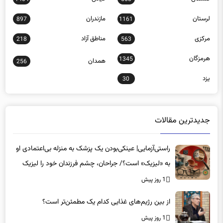
لرستان
مازندران
897
1161
مرکزی
مناطق آزاد
218
563
هرمزگان
1345
همدان
256
یزد
30
جدیدترین مقالات
راستی‌آزمایی| عینکی‌بودن یک پزشک به منزله بی‌اعتمادی او
به «لیزیک» است؟/ جراحان، چشم فرزندان خود را لیزیک
می‌کنند؟
1 روز پیش
از بین رژیم‌های غذایی کدام یک مطمئن‌تر است؟‌
1 روز پیش