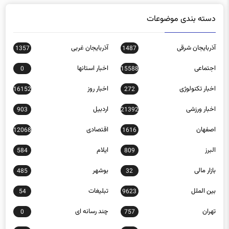
دسته بندی موضوعات
آذربایجان شرقی
آذربایجان غربی
1357
1487
اجتماعی
اخبار استانها
0
15588
اخبار تکنولوژی
اخبار روز
16152
272
اخبار ورزشی
اردبیل
903
21392
اصفهان
اقتصادی
12068
1616
البرز
ایلام
584
809
بازار مالی
بوشهر
485
32
بین الملل
تبلیغات
54
9623
تهران
چند رسانه ای
0
757