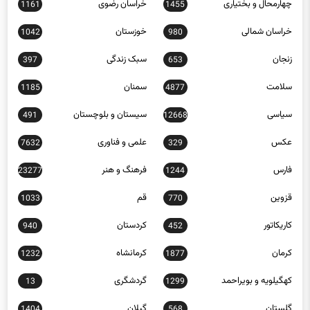
چهارمحال و بختیاری
خراسان رضوی
1161
1455
خراسان شمالی
خوزستان
1042
980
زنجان
سبک زندگی
397
653
سلامت
سمنان
1185
4877
سیاسی
سیستان و بلوچستان
491
12668
عکس
علمی و فناوری
7632
329
فارس
فرهنگ و هنر
23277
1244
قزوین
قم
1033
770
کاریکاتور
کردستان
940
452
کرمان
کرمانشاه
1232
1877
کهگیلویه و بویراحمد
گردشگری
13
1299
گلستان
گیلان
1404
568