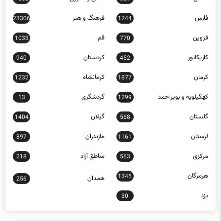
فارس
فرهنگ و هنر
23306
1244
قزوین
قم
1033
770
کاریکاتور
کردستان
940
452
کرمان
کرمانشاه
1232
1877
کهگیلویه و بویراحمد
گردشگری
13
1299
گلستان
گیلان
1404
568
لرستان
مازندران
897
1161
مرکزی
مناطق آزاد
218
563
هرمزگان
1345
همدان
256
یزد
30