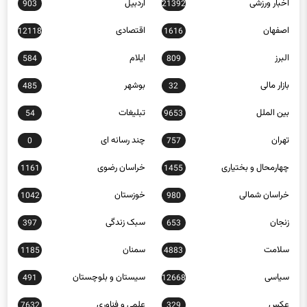
اخبار ورزشی
اردبیل
903
21392
اصفهان
اقتصادی
12118
1616
البرز
ایلام
584
809
بازار مالی
بوشهر
485
32
بین الملل
تبلیغات
54
9653
تهران
چند رسانه ای
0
757
چهارمحال و بختیاری
خراسان رضوی
1161
1455
خراسان شمالی
خوزستان
1042
980
زنجان
سبک زندگی
397
653
سلامت
سمنان
1185
4883
سیاسی
سیستان و بلوچستان
491
12668
عکس
علمی و فناوری
7632
329