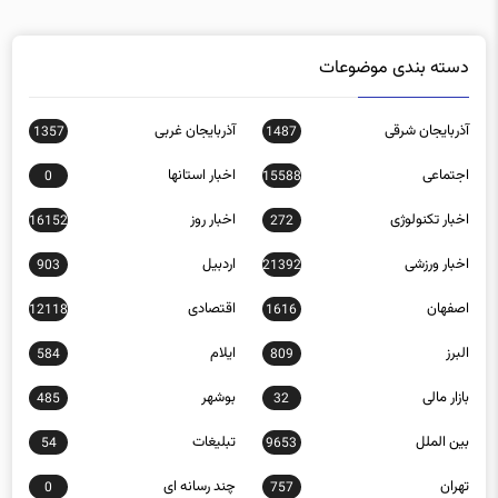
دسته بندی موضوعات
آذربایجان شرقی
آذربایجان غربی
1357
1487
اجتماعی
اخبار استانها
0
15588
اخبار تکنولوژی
اخبار روز
16152
272
اخبار ورزشی
اردبیل
903
21392
اصفهان
اقتصادی
12118
1616
البرز
ایلام
584
809
بازار مالی
بوشهر
485
32
بین الملل
تبلیغات
54
9653
تهران
چند رسانه ای
0
757