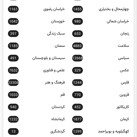
چهارمحال و بختیاری
خراسان رضوی
1161
1455
خراسان شمالی
خوزستان
1042
980
زنجان
سبک زندگی
397
653
سلامت
سمنان
1185
4883
سیاسی
سیستان و بلوچستان
491
12668
عکس
علمی و فناوری
7632
329
فارس
فرهنگ و هنر
23306
1244
قزوین
قم
1033
770
کاریکاتور
کردستان
940
452
کرمان
کرمانشاه
1232
1877
کهگیلویه و بویراحمد
گردشگری
13
1299