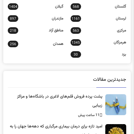
گلستان
گیلان
1404
568
لرستان
مازندران
897
1161
مرکزی
مناطق آزاد
218
563
هرمزگان
1345
همدان
256
یزد
30
جدیدترین مقالات
پشت پرده فروش قلم‌های لاغری در باشگاه‌ها و مراکز
زیبایی
11 ساعت پیش
امید تازه برای درمان بیماری مرگباری که دهه‌ها جهان را به