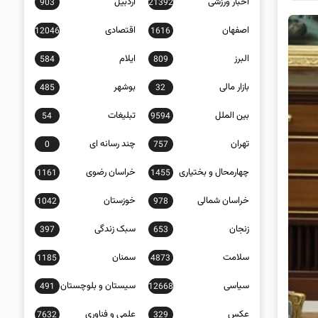
اخبار ورزشی
اردبیل
903
21392
اصفهان
اقتصادی
12046
1616
البرز
ایلام
584
809
بازار مالی
بوشهر
485
32
بین الملل
تبلیغات
54
9594
تهران
چند رسانه ای
0
757
چهارمحال و بختیاری
خراسان رضوی
1161
1455
خراسان شمالی
خوزستان
1042
978
زنجان
سبک زندگی
397
653
سلامت
سمنان
1185
4873
سیاسی
سیستان و بلوچستان
491
12668
عکس
علمی و فناوری
7632
329