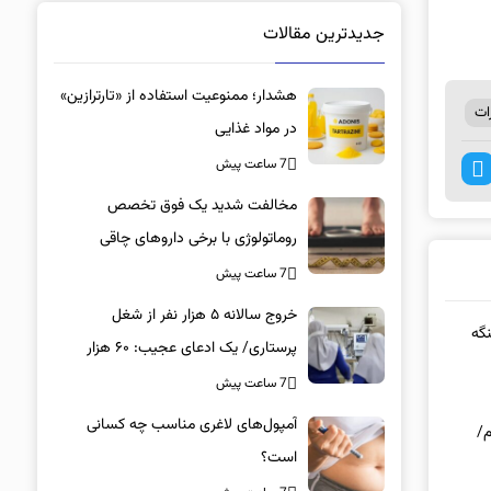
جدیدترین مقالات
هشدار؛ ممنوعیت استفاده از «تارترازین»
ات
در مواد غذایی
7 ساعت پیش
مخالفت شدید یک فوق تخصص
روماتولوژی با برخی داروهای چاقی
7 ساعت پیش
خروج سالانه ۵ هزار نفر از شغل
نگه
پرستاری/ یک ادعای عجیب: ۶۰ هزار
پرستار خانه‌نشین شدند؟
7 ساعت پیش
آمپول‌های لاغری مناسب چه کسانی
م/
است؟