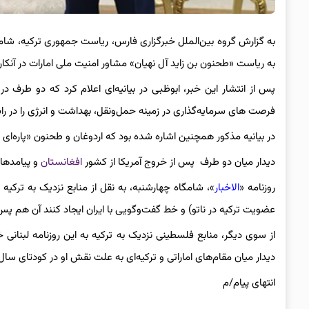
به گزارش گروه بین‌الملل خبرگزاری فارس، ریاست جمهوری ترکیه، شامگ
به ریاست «طحنون بن زاید آل نهیان» مشاور امنیت ملی امارات در آنکارا
پس از انتشار این خبر، ابوظبی در بیانیه‌ای اعلام کرد که دو طرف در
فرصت های سرمایه‌گذاری در زمینه حمل‌ونقل، بهداشت و انرژی را در را
در بیانیه مذکور همچنین اشاره شده بود که اردوغان و طحنون «پاره‌ای ا
دیدار میان دو طرف پس از خروج آمریکا از کشور
افغانستان
و پیامدها
روزنامه «
الاخبار
»،‌ شامگاه چهارشنبه، به نقل از منابع نزدیک به ترکیه
عضویت ترکیه در ناتو) و خط گفت‌و‌گویی با ایران ایجاد کنند آن هم پس
از سوی دیگر، منابع فلسطینی نزدیک به ترکیه به این روزنامه لبنا
دیدار میان مقام‌های اماراتی و ترکیه‌ای به علت نقش او در کودتای سال ۲۰۱۶ ترکیه مطرح می‌شود
انتهای پیام/م