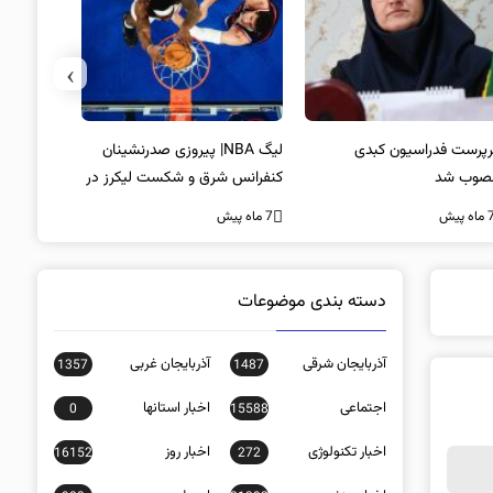
›
پرست فدراسیون کبدی
لیگ NBA| پیروزی صدرنشینان
خط و نشان
صوب شد
کنفرانس شرق و شکست لیکرز در
7 ماه پیش
غیاب جیمز
ه پیش
7 ماه پیش
دسته بندی موضوعات
آذربایجان شرقی
آذربایجان غربی
1357
1487
اجتماعی
اخبار استانها
0
15588
اخبار تکنولوژی
اخبار روز
16152
272