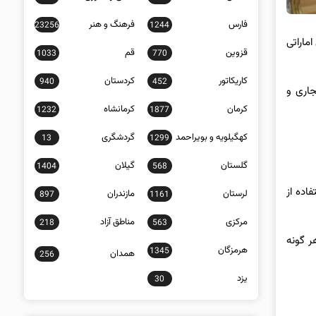
فارس
فرهنگ و هنر
23256
1244
ماراتی
قزوین
قم
1033
770
کاریکاتور
کردستان
940
452
جاری و
کرمان
کرمانشاه
1232
1877
کهگیلویه و بویراحمد
گردشگری
13
1299
گلستان
گیلان
1404
568
اده از
لرستان
مازندران
897
1161
مرکزی
مناطق آزاد
218
563
ر گونه
هرمزگان
1345
همدان
256
یزد
30