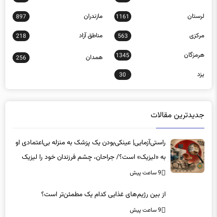
لرستان
مازندران
897
1161
مرکزی
مناطق آزاد
218
563
هرمزگان
1345
همدان
256
یزد
30
جدیدترین مقالات
راستی‌آزمایی| عینکی‌بودن یک پزشک به منزله بی‌اعتمادی او
به «لیزیک» است؟/ جراحان، چشم فرزندان خود را لیزیک
می‌کنند؟
9 ساعت پیش
از بین رژیم‌های غذایی کدام یک مطمئن‌تر است؟‌
9 ساعت پیش