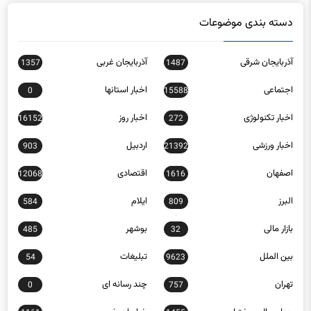
دسته بندی موضوعات
آذربایجان شرقی
آذربایجان غربی
1357
1487
اجتماعی
اخبار استانها
0
15588
اخبار تکنولوژی
اخبار روز
16152
272
اخبار ورزشی
اردبیل
903
21392
اصفهان
اقتصادی
12068
1616
البرز
ایلام
584
809
بازار مالی
بوشهر
485
32
بین الملل
تبلیغات
54
9623
تهران
چند رسانه ای
0
757
چهارمحال و بختیاری
خراسان رضوی
1161
1455