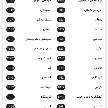
خراسان شمالی
خوزستان
1042
980
زنجان
سبک زندگی
397
653
سلامت
سمنان
1185
4877
سیاسی
سیستان و بلوچستان
491
12668
عکس
علمی و فناوری
7632
329
فارس
فرهنگ و هنر
23277
1244
قزوین
قم
1033
770
کاریکاتور
کردستان
940
452
کرمان
کرمانشاه
1232
1877
کهگیلویه و بویراحمد
گردشگری
13
1299
گلستان
گیلان
1404
568