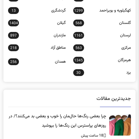
گلستان
گیلان
1404
568
لرستان
مازندران
897
1161
مرکزی
مناطق آزاد
218
563
هرمزگان
1345
همدان
256
یزد
30
جدیدترین مقالات
چرا بعضی رنگ‌ها حال‌مان را خوب و بعضی بد می‌کنند؟/ در
روزهای پراسترس این رنگ‌ها را بپوشید
18 ساعت پیش
هشدار نسبت به «بی‌حسی عاطفی» در مردان؛ وقتی جامعه
بیماری را با قدرت اشتباه می‌گیرد