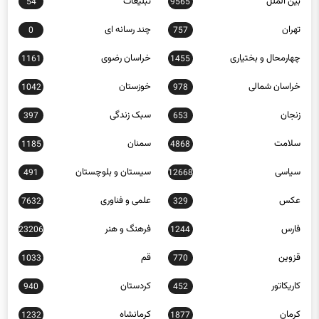
چهارمحال و بختیاری
خراسان رضوی
1161
1455
خراسان شمالی
خوزستان
1042
978
زنجان
سبک زندگی
397
653
سلامت
سمنان
1185
4868
سیاسی
سیستان و بلوچستان
491
12668
عکس
علمی و فناوری
7632
329
فارس
فرهنگ و هنر
23206
1244
قزوین
قم
1033
770
کاریکاتور
کردستان
940
452
کرمان
کرمانشاه
1232
1877
کهگیلویه و بویراحمد
گردشگری
13
1299