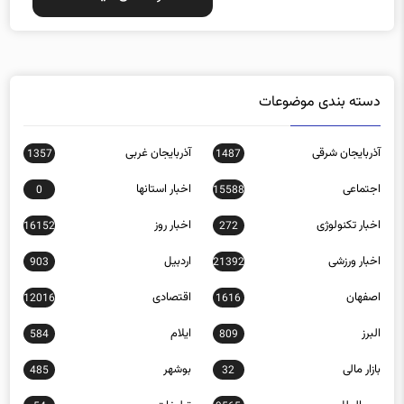
دسته بندی موضوعات
آذربایجان شرقی
آذربایجان غربی
1357
1487
اجتماعی
اخبار استانها
0
15588
اخبار تکنولوژی
اخبار روز
16152
272
اخبار ورزشی
اردبیل
903
21392
اصفهان
اقتصادی
12016
1616
البرز
ایلام
584
809
بازار مالی
بوشهر
485
32
بین الملل
تبلیغات
54
9565
تهران
چند رسانه ای
0
757