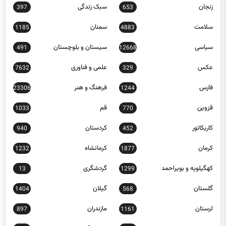
زنجان
سبک زندگی
397
653
سلامت
سمنان
1185
4883
سیاسی
سیستان و بلوچستان
491
12668
عکس
علمی و فناوری
7632
329
فارس
فرهنگ و هنر
23306
1244
قزوین
قم
1033
770
کاریکاتور
کردستان
940
452
کرمان
کرمانشاه
1232
1877
کهگیلویه و بویراحمد
گردشگری
13
1299
گلستان
گیلان
1404
568
لرستان
مازندران
897
1161