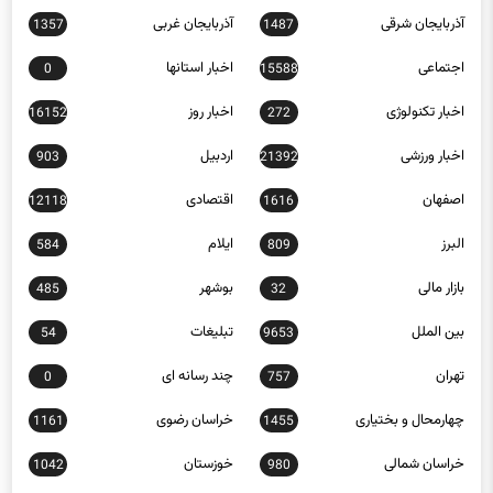
آذربایجان شرقی
آذربایجان غربی
1357
1487
اجتماعی
اخبار استانها
0
15588
اخبار تکنولوژی
اخبار روز
16152
272
اخبار ورزشی
اردبیل
903
21392
اصفهان
اقتصادی
12118
1616
البرز
ایلام
584
809
بازار مالی
بوشهر
485
32
بین الملل
تبلیغات
54
9653
تهران
چند رسانه ای
0
757
چهارمحال و بختیاری
خراسان رضوی
1161
1455
خراسان شمالی
خوزستان
1042
980