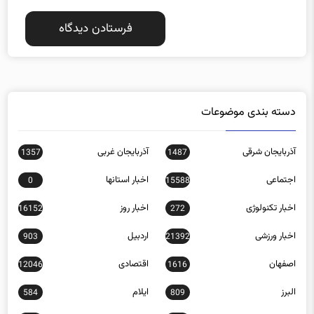
دسته بندی موضوعات
آذربایجان شرقی
آذربایجان غربی
1357
1487
اجتماعی
اخبار استانها
0
15588
اخبار تکنولوژی
اخبار روز
16152
272
اخبار ورزشی
اردبیل
903
21392
اصفهان
اقتصادی
12046
1616
البرز
ایلام
584
809
بازار مالی
بوشهر
485
32