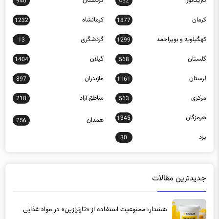
کرمان
کرمانشاه
1232
1877
کهگیلویه و بویراحمد
گردشگری
13
1299
گلستان
گیلان
1404
568
لرستان
مازندران
897
1161
مرکزی
مناطق آزاد
218
563
هرمزگان
1345
همدان
256
یزد
30
جدیدترین مقالات
هشدار؛ ممنوعیت استفاده از «تارترازین» در مواد غذایی
11 ساعت پیش