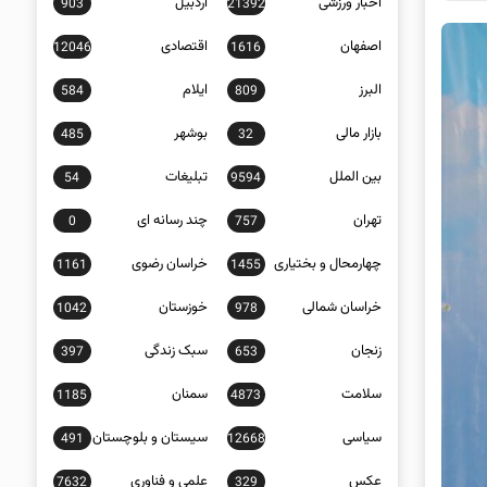
اخبار ورزشی
اردبیل
903
21392
اصفهان
اقتصادی
12046
1616
البرز
ایلام
584
809
بازار مالی
بوشهر
485
32
بین الملل
تبلیغات
54
9594
تهران
چند رسانه ای
0
757
چهارمحال و بختیاری
خراسان رضوی
1161
1455
خراسان شمالی
خوزستان
1042
978
زنجان
سبک زندگی
397
653
سلامت
سمنان
1185
4873
سیاسی
سیستان و بلوچستان
491
12668
عکس
علمی و فناوری
7632
329