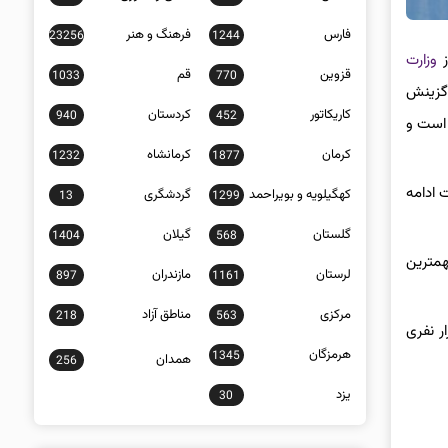
فارس
فرهنگ و هنر
23256
1244
ز
وزارت
قزوین
قم
1033
770
 گزینش
کاریکاتور
کردستان
940
452
 است و
کرمان
کرمانشاه
1232
1877
 ادامه
کهگیلویه و بویراحمد
گردشگری
13
1299
گلستان
گیلان
1404
568
همترین
لرستان
مازندران
897
1161
مرکزی
مناطق آزاد
218
563
ر نفری
هرمزگان
1345
همدان
256
یزد
30