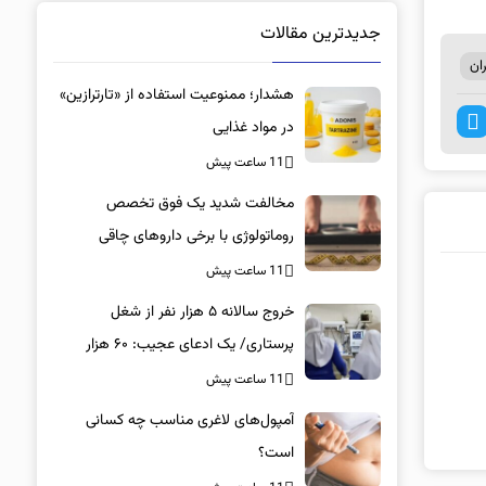
جدیدترین مقالات
ان
هشدار؛ ممنوعیت استفاده از «تارترازین»
در مواد غذایی
11 ساعت پیش
مخالفت شدید یک فوق تخصص
روماتولوژی با برخی داروهای چاقی
11 ساعت پیش
خروج سالانه ۵ هزار نفر از شغل
پرستاری/ یک ادعای عجیب: ۶۰ هزار
پرستار خانه‌نشین شدند؟
11 ساعت پیش
آمپول‌های لاغری مناسب چه کسانی
است؟