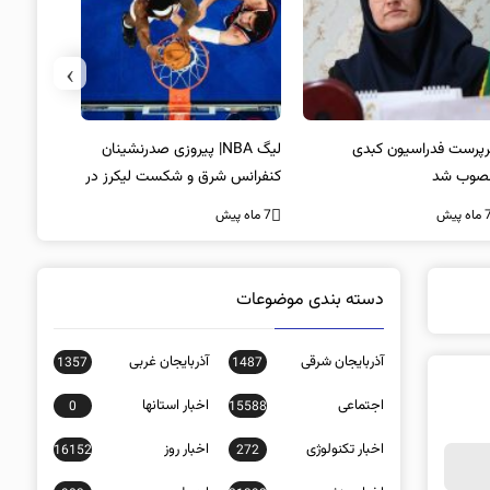
›
پرست فدراسیون کبدی
لیگ NBA| پیروزی صدرنشینان
خط و نشان
صوب شد
کنفرانس شرق و شکست لیکرز در
7 ماه پیش
غیاب جیمز
ه پیش
7 ماه پیش
دسته بندی موضوعات
آذربایجان شرقی
آذربایجان غربی
1357
1487
اجتماعی
اخبار استانها
0
15588
اخبار تکنولوژی
اخبار روز
16152
272