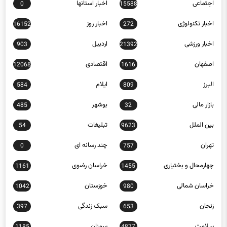
اخبار تکنولوژی
اخبار روز
16152
272
اخبار ورزشی
اردبیل
903
21392
اصفهان
اقتصادی
12068
1616
البرز
ایلام
584
809
بازار مالی
بوشهر
485
32
بین الملل
تبلیغات
54
9623
تهران
چند رسانه ای
0
757
چهارمحال و بختیاری
خراسان رضوی
1161
1455
خراسان شمالی
خوزستان
1042
980
زنجان
سبک زندگی
397
653
سلامت
سمنان
1185
4877