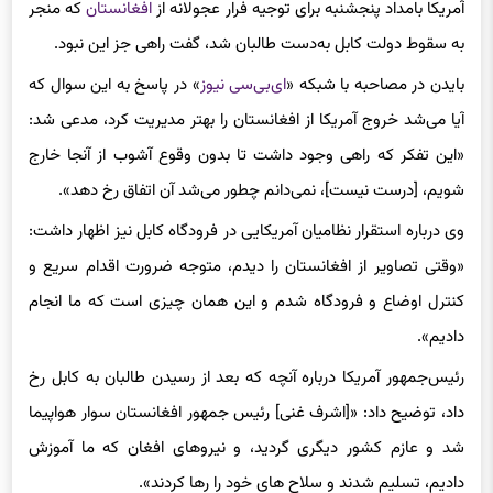
به سقوط دولت کابل به‌دست طالبان شد، گفت راهی جز این نبود.
بایدن در مصاحبه با شبکه «
ای‌بی‌سی نیوز
» در پاسخ به این سوال که
آیا می‌شد خروج آمریکا از افغانستان را بهتر مدیریت کرد، مدعی شد:
«این تفکر که راهی وجود داشت تا بدون وقوع آشوب از آنجا خارج
شویم، [درست نیست]، نمی‌دانم چطور می‌شد آن اتفاق رخ دهد».
وی درباره استقرار نظامیان آمریکایی در فرودگاه کابل نیز اظهار داشت:
«وقتی تصاویر از افغانستان را دیدم، متوجه ضرورت اقدام سریع و
کنترل اوضاع و فرودگاه شدم و این همان چیزی است که ما انجام
دادیم».
رئیس‌جمهور آمریکا درباره آنچه که بعد از رسیدن طالبان به کابل رخ
داد، توضیح داد: «[اشرف غنی] رئیس جمهور افغانستان سوار هواپیما
شد و عازم کشور دیگری گردید، و نیروهای افغان که ما آموزش
دادیم، تسلیم شدند و سلاح های خود را رها کردند».
بایدن با اذعان به مفید بودن توافق دولت پیشین آمریکا به ریاست