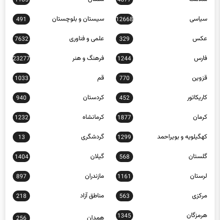
سیاسی
سیستان و بلوچستان
491
12668
عکس
علمی و فناوری
7632
329
فارس
فرهنگ و هنر
23277
1244
قزوین
قم
1033
770
کاریکاتور
کردستان
940
452
کرمان
کرمانشاه
1232
1877
کهگیلویه و بویراحمد
گردشگری
13
1299
گلستان
گیلان
1404
568
لرستان
مازندران
897
1161
مرکزی
مناطق آزاد
218
563
هرمزگان
1345
همدان
256