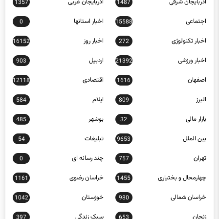
آذربایجان شرقی
آذربایجان غربی
1357
1487
اجتماعی
اخبار استانها
0
15588
اخبار تکنولوژی
اخبار روز
16152
272
اخبار ورزشی
اردبیل
903
21392
اصفهان
اقتصادی
12118
1616
البرز
ایلام
584
809
بازار مالی
بوشهر
485
32
بین الملل
تبلیغات
54
9653
تهران
چند رسانه ای
0
757
چهارمحال و بختیاری
خراسان رضوی
1161
1455
خراسان شمالی
خوزستان
1042
980
زنجان
سبک زندگی
397
653