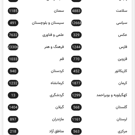
سلامت
سمنان
1185
4883
سیاسی
سیستان و بلوچستان
491
12668
عکس
علمی و فناوری
7632
329
فارس
فرهنگ و هنر
23306
1244
قزوین
قم
1033
770
کاریکاتور
کردستان
940
452
کرمان
کرمانشاه
1232
1877
کهگیلویه و بویراحمد
گردشگری
13
1299
گلستان
گیلان
1404
568
لرستان
مازندران
897
1161
مرکزی
مناطق آزاد
218
563