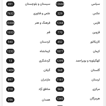
عکس
علمی و فناوری
7632
329
فارس
فرهنگ و هنر
23306
1244
قزوین
قم
1033
770
کاریکاتور
کردستان
940
452
کرمان
کرمانشاه
1232
1877
کهگیلویه و بویراحمد
گردشگری
13
1299
گلستان
گیلان
1404
568
لرستان
مازندران
897
1161
مرکزی
مناطق آزاد
218
563
هرمزگان
1345
همدان
256
یزد
30