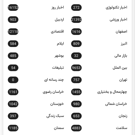
اخبار ورزشی
اردبیل
903
21392
اصفهان
اقتصادی
12118
1616
البرز
ایلام
584
809
بازار مالی
بوشهر
485
32
بین الملل
تبلیغات
54
9653
تهران
چند رسانه ای
0
757
چهارمحال و بختیاری
خراسان رضوی
1161
1455
خراسان شمالی
خوزستان
1042
980
زنجان
سبک زندگی
397
653
سلامت
سمنان
1185
4883
سیاسی
سیستان و بلوچستان
491
12668