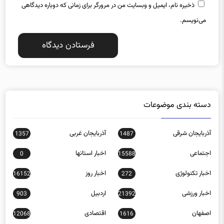
می‌نویسم.
دسته بندی موضوعات
آذربایجان شرقی
آذربایجان غربی
1357
1487
اجتماعی
اخبار استانها
0
15588
اخبار تکنولوژی
اخبار روز
16152
272
اخبار ورزشی
اردبیل
903
21392
اصفهان
اقتصادی
12068
1616
البرز
ایلام
584
809