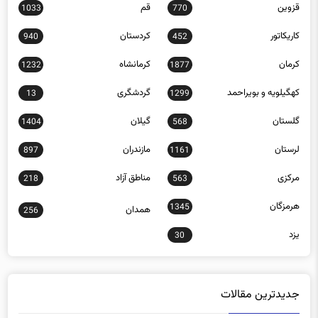
کاریکاتور
کردستان
940
452
کرمان
کرمانشاه
1232
1877
کهگیلویه و بویراحمد
گردشگری
13
1299
گلستان
گیلان
1404
568
لرستان
مازندران
897
1161
مرکزی
مناطق آزاد
218
563
هرمزگان
1345
همدان
256
یزد
30
جدیدترین مقالات
راستی‌آزمایی| عینکی‌بودن یک پزشک به منزله بی‌اعتمادی او