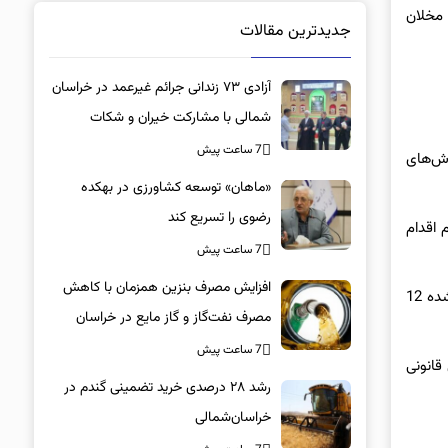
 مخلان
جدیدترین مقالات
آزادی ۷۳ زندانی جرائم غیرعمد در خراسان
شمالی با مشارکت خیران و شکات
7 ساعت پیش
اش‌های
«ماهان» توسعه کشاورزی در بهکده
رضوی را تسریع کند
 اقدام
7 ساعت پیش
افزایش مصرف بنزین همزمان با کاهش
جوکار با بیان اینکه ماموران در بازرسی از انبار مذکور موفق به کشف 200 تن گندم احتکار شدند، گفت: طبق نظر کارشناسان ارزش محموله کشف شده 12
مصرف نفت‌گاز و گاز مایع در خراسان
شمالی
7 ساعت پیش
گیر و برای سیر مراحل قانونی
رشد ۲۸ درصدی خرید تضمینی گندم در
خراسان‌شمالی