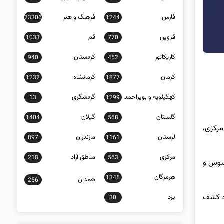
فارس
فرهنگ و هنر
23306
1244
قزوین
قم
1033
770
کاریکاتور
کردستان
940
452
کرمان
کرمانشاه
1232
1877
کهگیلویه و بویراحمد
گردشگری
13
1299
گلستان
گیلان
1404
568
مرکزی،
لرستان
مازندران
897
1161
مرکزی
مناطق آزاد
218
563
حسوس و
هرمزگان
1345
همدان
256
ود کشف
یزد
30