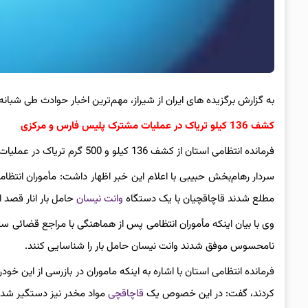
به گزارش برگزیده های ایران از شیراز، مهم‌ترین اخبار حوادث طی شبانه
کشف 136 کیلو تریاک در عملیات مشترک پلیس فارس و مرکزی
فرمانده انتظامی استان از کشف 136 کیلو و 500 گرم تریاک در عملیات مشترک پلیس فارس و استان مرکزی خبر داد.
سردار رهام‌بخش حبیبی با اعلام این خبر اظهار داشت: مأموران انتظا
مطلع شدند قاچاقچیان با یک دستگاه
وانت نیسان
حامل بار انار قصد 
وی با بیان اینکه مأموران انتظامی پس از هماهنگی با مراجع قضائی سر
نامحسوس موفق شدند وانت نیسان حامل بار را شناسایی کنند.
فرمانده انتظامی استان با اشاره به اینکه ماموران در بازرسی از این خودرو 136 کیلو و 500 گرم تریاک
کردند، گفت: در این خصوص یک
قاچاقچی
مواد مخدر نیز دستگیر شد.