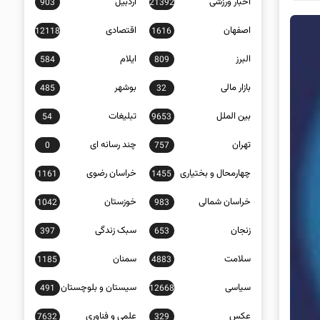
اخبار ورزشی
اردبیل
903
21392
اصفهان
اقتصادی
12118
1616
البرز
ایلام
584
809
بازار مالی
بوشهر
485
32
بین الملل
تبلیغات
54
9653
تهران
چند رسانه ای
0
757
چهارمحال و بختیاری
خراسان رضوی
1161
1455
خراسان شمالی
خوزستان
1042
983
زنجان
سبک زندگی
397
653
سلامت
سمنان
1185
4883
سیاسی
سیستان و بلوچستان
491
12668
عکس
علمی و فناوری
7632
329