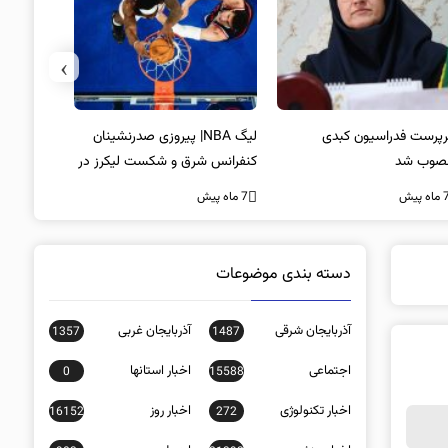
›
پرست فدراسیون کبدی
لیگ NBA| پیروزی صدرنشینان
خط و نشان
صوب شد
کنفرانس شرق و شکست لیکرز در
7 ماه پیش
غیاب جیمز
ه پیش
7 ماه پیش
دسته بندی موضوعات
آذربایجان شرقی
آذربایجان غربی
1357
1487
اجتماعی
اخبار استانها
0
15588
اخبار تکنولوژی
اخبار روز
16152
272