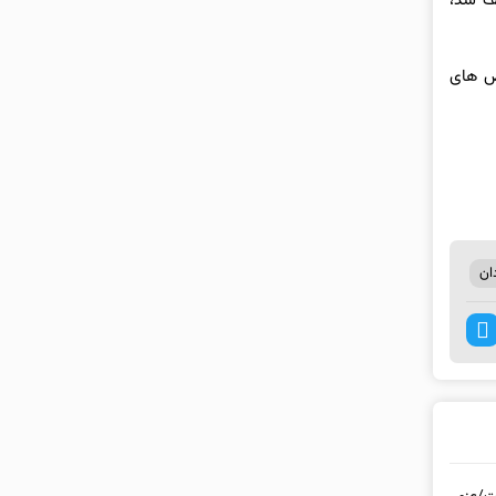
 و 14 لیتر شربت متادون کشف شد،
رص های
ان