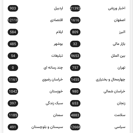
اخبار ورزشی
اردبیل
903
21392
اصفهان
اقتصادی
12118
1616
البرز
ایلام
584
809
بازار مالی
بوشهر
485
32
بین الملل
تبلیغات
54
9653
تهران
چند رسانه ای
0
757
چهارمحال و بختیاری
خراسان رضوی
1161
1455
خراسان شمالی
خوزستان
1042
980
زنجان
سبک زندگی
397
653
سلامت
سمنان
1185
4883
سیاسی
سیستان و بلوچستان
491
12668