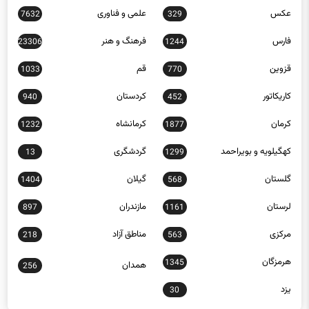
عکس
علمی و فناوری
7632
329
فارس
فرهنگ و هنر
23306
1244
قزوین
قم
1033
770
کاریکاتور
کردستان
940
452
کرمان
کرمانشاه
1232
1877
کهگیلویه و بویراحمد
گردشگری
13
1299
گلستان
گیلان
1404
568
لرستان
مازندران
897
1161
مرکزی
مناطق آزاد
218
563
هرمزگان
1345
همدان
256
یزد
30