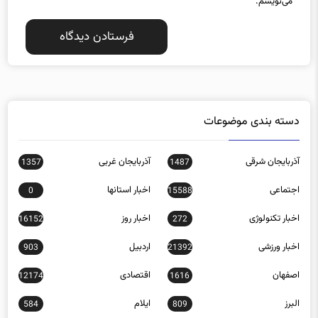
می‌نویسم.
دسته بندی موضوعات
آذربایجان شرقی
آذربایجان غربی
1357
1487
اجتماعی
اخبار استانها
0
15588
اخبار تکنولوژی
اخبار روز
16152
272
اخبار ورزشی
اردبیل
903
21392
اصفهان
اقتصادی
12174
1616
البرز
ایلام
584
809