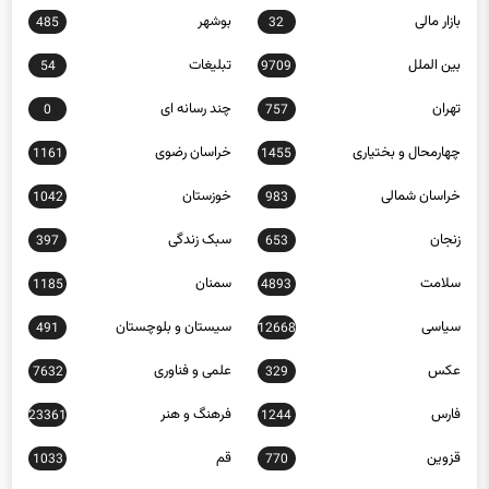
بازار مالی
بوشهر
485
32
بین الملل
تبلیغات
54
9709
تهران
چند رسانه ای
0
757
چهارمحال و بختیاری
خراسان رضوی
1161
1455
خراسان شمالی
خوزستان
1042
983
زنجان
سبک زندگی
397
653
سلامت
سمنان
1185
4893
سیاسی
سیستان و بلوچستان
491
12668
عکس
علمی و فناوری
7632
329
فارس
فرهنگ و هنر
23361
1244
قزوین
قم
1033
770