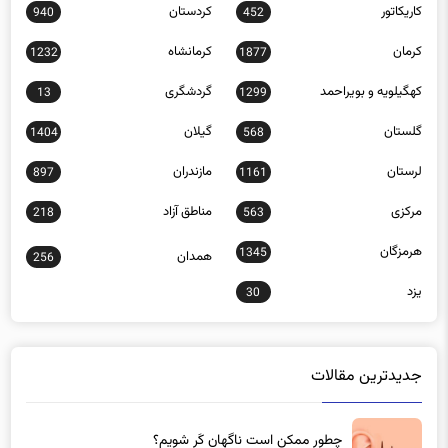
کاریکاتور
کردستان
940
452
کرمان
کرمانشاه
1232
1877
کهگیلویه و بویراحمد
گردشگری
13
1299
گلستان
گیلان
1404
568
لرستان
مازندران
897
1161
مرکزی
مناطق آزاد
218
563
هرمزگان
1345
همدان
256
یزد
30
جدیدترین مقالات
چطور ممکن است ناگهان کَر شویم؟