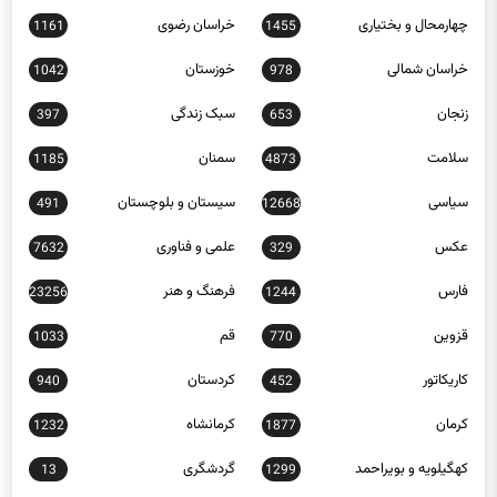
چهارمحال و بختیاری
خراسان رضوی
1161
1455
خراسان شمالی
خوزستان
1042
978
زنجان
سبک زندگی
397
653
سلامت
سمنان
1185
4873
سیاسی
سیستان و بلوچستان
491
12668
عکس
علمی و فناوری
7632
329
فارس
فرهنگ و هنر
23256
1244
قزوین
قم
1033
770
کاریکاتور
کردستان
940
452
کرمان
کرمانشاه
1232
1877
کهگیلویه و بویراحمد
گردشگری
13
1299