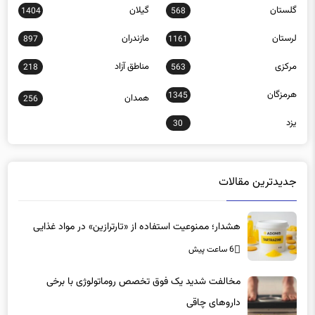
گلستان
گیلان
1404
568
لرستان
مازندران
897
1161
مرکزی
مناطق آزاد
218
563
هرمزگان
1345
همدان
256
یزد
30
جدیدترین مقالات
هشدار؛ ممنوعیت استفاده از «تارترازین» در مواد غذایی
6 ساعت پیش
مخالفت شدید یک فوق تخصص روماتولوژی با برخی
داروهای چاقی