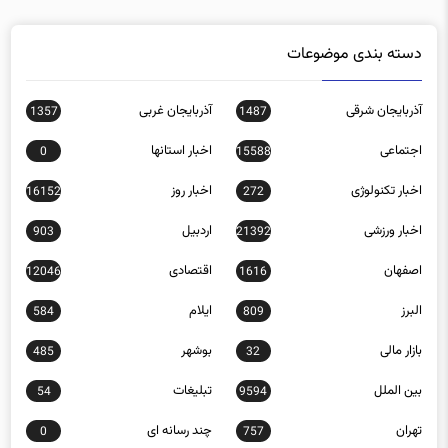
دسته بندی موضوعات
آذربایجان شرقی
آذربایجان غربی
1357
1487
اجتماعی
اخبار استانها
0
15588
اخبار تکنولوژی
اخبار روز
16152
272
اخبار ورزشی
اردبیل
903
21392
اصفهان
اقتصادی
12046
1616
البرز
ایلام
584
809
بازار مالی
بوشهر
485
32
بین الملل
تبلیغات
54
9594
تهران
چند رسانه ای
0
757