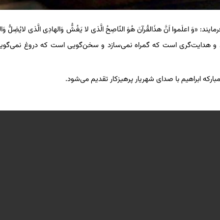
: «وَ اعلَموا اَنَّ هذَالقُرآنَ هُوَ النّاصِحُ الَّذی لا یَغُشُّ وَالهادِی الَّذی لایُضِلُّ وَالم
‌کند و هدایت‌گری است که گمراه نمی‌سازد و سخن‌گویی است که دروغ نمی‌گوید