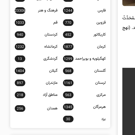
فارس
فرهنگ و هنر
23306
1244
ُحَدِّثُ
قزوین
قم
1033
770
. (نهج
کاریکاتور
کردستان
940
452
کرمان
کرمانشاه
1232
1877
کهگیلویه و بویراحمد
گردشگری
13
1299
گلستان
گیلان
1404
568
لرستان
مازندران
897
1161
مرکزی
مناطق آزاد
218
563
هرمزگان
1345
همدان
256
یزد
30