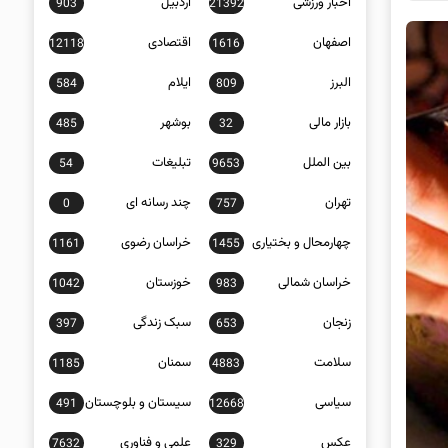
اخبار ورزشی
اردبیل
903
21392
اصفهان
اقتصادی
12118
1616
البرز
ایلام
584
809
بازار مالی
بوشهر
485
32
بین الملل
تبلیغات
54
9653
تهران
چند رسانه ای
0
757
چهارمحال و بختیاری
خراسان رضوی
1161
1455
خراسان شمالی
خوزستان
1042
983
زنجان
سبک زندگی
397
653
سلامت
سمنان
1185
4883
سیاسی
سیستان و بلوچستان
491
12668
عکس
علمی و فناوری
7632
329