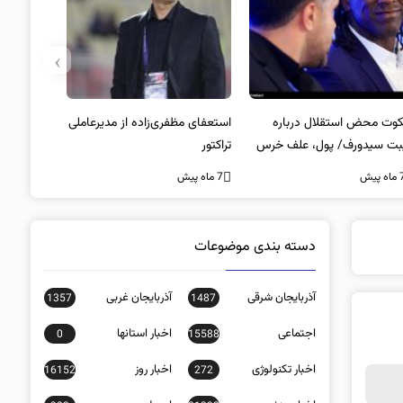
›
وت محض استقلال درباره
استعفای مظفری‌زاده از مدیرعاملی
بت سیدورف/ پول، علف خرس
تراکتور
ت؟
ه پیش
7 ماه پیش
دسته بندی موضوعات
آذربایجان شرقی
آذربایجان غربی
1357
1487
اجتماعی
اخبار استانها
0
15588
اخبار تکنولوژی
اخبار روز
16152
272