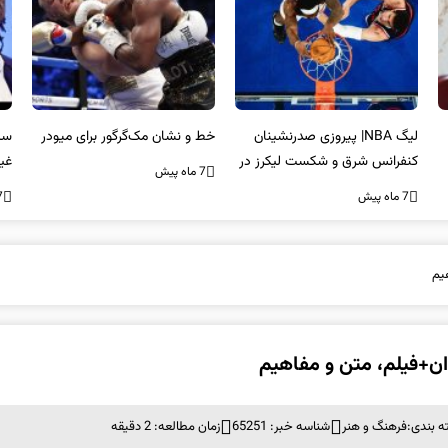
لیگ NBA| پیروزی صدرنشینان
خط و نشان مک‌گرگور برای میودر
سک
کنفرانس شرق و شکست لیکرز در
غی
7 ماه پیش
غیاب جیمز
اس
7 ماه پیش
7 ما
 بندی:
فرهنگ و هنر
شناسه خبر: 65251
زمان مطالعه: 2 دقیقه