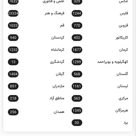
عکس
علمی و فناوری
7632
329
فارس
فرهنگ و هنر
23334
1244
قزوین
قم
1033
770
کاریکاتور
کردستان
940
452
کرمان
کرمانشاه
1232
1877
کهگیلویه و بویراحمد
گردشگری
13
1299
گلستان
گیلان
1404
568
لرستان
مازندران
897
1161
مرکزی
مناطق آزاد
218
563
هرمزگان
1345
همدان
256
یزد
30