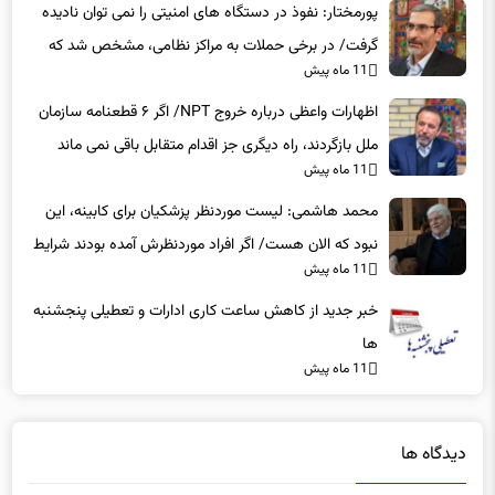
پورمختار: نفوذ در دستگاه های امنیتی را نمی توان نادیده
گرفت/ در برخی حملات به مراکز نظامی، مشخص شد که
11 ماه پیش
عوامل نفوذی دخیل بوده‌اند
اظهارات واعظی درباره خروج NPT/ اگر ۶ قطعنامه سازمان
ملل بازگردند، راه دیگری جز اقدام متقابل باقی نمی‌ ماند
11 ماه پیش
محمد هاشمی: لیست موردنظر پزشکیان برای کابینه، این
نبود که الان هست/ اگر افراد موردنظرش آمده بودند شرایط
11 ماه پیش
بهتر بود
خبر جدید از کاهش ساعت کاری ادارات و تعطیلی پنجشنبه
ها
11 ماه پیش
دیدگاه ها