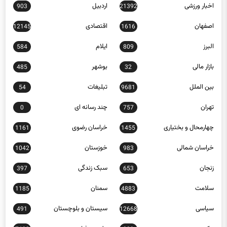
اخبار ورزشی
اردبیل
903
21392
اصفهان
اقتصادی
12145
1616
البرز
ایلام
584
809
بازار مالی
بوشهر
485
32
بین الملل
تبلیغات
54
9681
تهران
چند رسانه ای
0
757
چهارمحال و بختیاری
خراسان رضوی
1161
1455
خراسان شمالی
خوزستان
1042
983
زنجان
سبک زندگی
397
653
سلامت
سمنان
1185
4883
سیاسی
سیستان و بلوچستان
491
12668