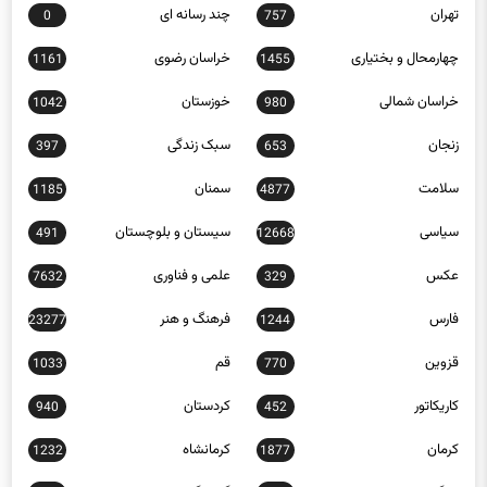
تهران
چند رسانه ای
0
757
چهارمحال و بختیاری
خراسان رضوی
1161
1455
خراسان شمالی
خوزستان
1042
980
زنجان
سبک زندگی
397
653
سلامت
سمنان
1185
4877
سیاسی
سیستان و بلوچستان
491
12668
عکس
علمی و فناوری
7632
329
فارس
فرهنگ و هنر
23277
1244
قزوین
قم
1033
770
کاریکاتور
کردستان
940
452
کرمان
کرمانشاه
1232
1877