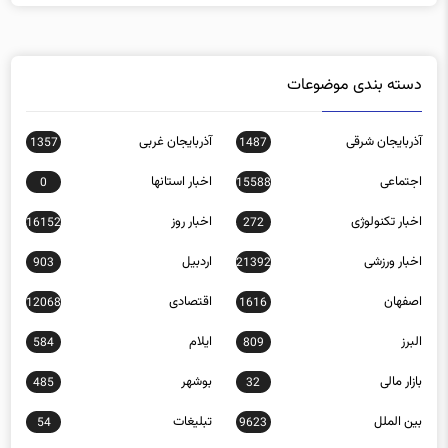
دسته بندی موضوعات
آذربایجان شرقی
آذربایجان غربی
1357
1487
اجتماعی
اخبار استانها
0
15588
اخبار تکنولوژی
اخبار روز
16152
272
اخبار ورزشی
اردبیل
903
21392
اصفهان
اقتصادی
12068
1616
البرز
ایلام
584
809
بازار مالی
بوشهر
485
32
بین الملل
تبلیغات
54
9623