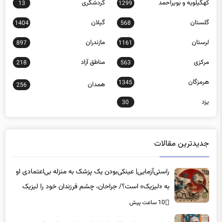
کهگیلویه و بویراحمد
گردشگری
13
1299
گلستان
گیلان
1404
568
لرستان
مازندران
897
1161
مرکزی
مناطق آزاد
218
563
هرمزگان
1345
همدان
256
یزد
30
جدیدترین مقالات
راستی‌آزمایی| عینکی‌بودن یک پزشک به منزله بی‌اعتمادی او
به «لیزیک» است؟/ جراحان، چشم فرزندان خود را لیزیک
می‌کنند؟
10 ساعت پیش