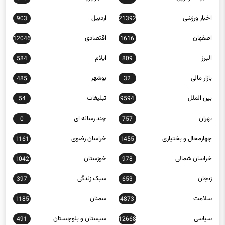
اخبار تکنولوژی
اخبار روز
16152
272
اخبار ورزشی
اردبیل
903
21392
اصفهان
اقتصادی
12046
1616
البرز
ایلام
584
809
بازار مالی
بوشهر
485
32
بین الملل
تبلیغات
54
9594
تهران
چند رسانه ای
0
757
چهارمحال و بختیاری
خراسان رضوی
1161
1455
خراسان شمالی
خوزستان
1042
978
زنجان
سبک زندگی
397
653
سلامت
سمنان
1185
4873