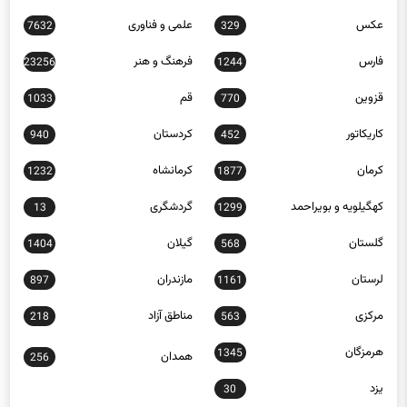
سیاسی
سیستان و بلوچستان
491
12668
عکس
علمی و فناوری
7632
329
فارس
فرهنگ و هنر
23256
1244
قزوین
قم
1033
770
کاریکاتور
کردستان
940
452
کرمان
کرمانشاه
1232
1877
کهگیلویه و بویراحمد
گردشگری
13
1299
گلستان
گیلان
1404
568
لرستان
مازندران
897
1161
مرکزی
مناطق آزاد
218
563
هرمزگان
1345
همدان
256