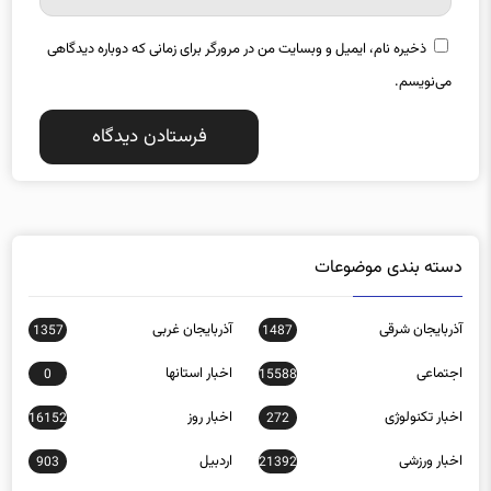
ذخیره نام، ایمیل و وبسایت من در مرورگر برای زمانی که دوباره دیدگاهی
می‌نویسم.
دسته بندی موضوعات
آذربایجان شرقی
آذربایجان غربی
1357
1487
اجتماعی
اخبار استانها
0
15588
اخبار تکنولوژی
اخبار روز
16152
272
اخبار ورزشی
اردبیل
903
21392