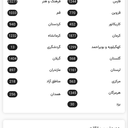
فارس
فرهنگ و هنر
23277
1244
قزوین
قم
1033
770
کاریکاتور
کردستان
940
452
کرمان
کرمانشاه
1232
1877
کهگیلویه و بویراحمد
گردشگری
13
1299
گلستان
گیلان
1404
568
لرستان
مازندران
897
1161
مرکزی
مناطق آزاد
218
563
هرمزگان
1345
همدان
256
یزد
30