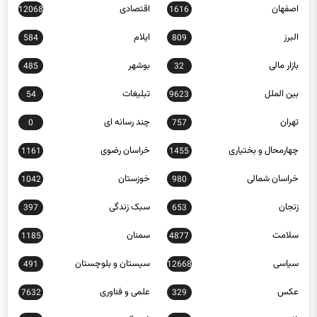
اصفهان
اقتصادی
12068
1616
البرز
ایلام
584
809
بازار مالی
بوشهر
485
32
بین الملل
تبلیغات
54
9623
تهران
چند رسانه ای
0
757
چهارمحال و بختیاری
خراسان رضوی
1161
1455
خراسان شمالی
خوزستان
1042
980
زنجان
سبک زندگی
397
653
سلامت
سمنان
1185
4877
سیاسی
سیستان و بلوچستان
491
12668
عکس
علمی و فناوری
7632
329