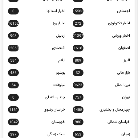
اجتماعی
اخبار استانها
0
15588
اخبار تکنولوژی
اخبار روز
16152
272
اخبار ورزشی
اردبیل
903
21392
اصفهان
اقتصادی
12068
1616
البرز
ایلام
584
809
بازار مالی
بوشهر
485
32
بین الملل
تبلیغات
54
9623
تهران
چند رسانه ای
0
757
چهارمحال و بختیاری
خراسان رضوی
1161
1455
خراسان شمالی
خوزستان
1042
980
زنجان
سبک زندگی
397
653