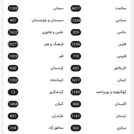
سلامت
سمنان
1185
4877
سیاسی
سیستان و بلوچستان
491
12668
عکس
علمی و فناوری
7632
329
فارس
فرهنگ و هنر
23277
1244
قزوین
قم
1033
770
کاریکاتور
کردستان
940
452
کرمان
کرمانشاه
1232
1877
کهگیلویه و بویراحمد
گردشگری
13
1299
گلستان
گیلان
1404
568
لرستان
مازندران
897
1161
مرکزی
مناطق آزاد
218
563