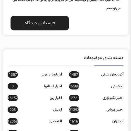
می‌نویسم.
دسته بندی موضوعات
آذربایجان شرقی
آذربایجان غربی
1357
1487
اجتماعی
اخبار استانها
0
15588
اخبار تکنولوژی
اخبار روز
16152
272
اخبار ورزشی
اردبیل
903
21392
اصفهان
اقتصادی
12068
1616