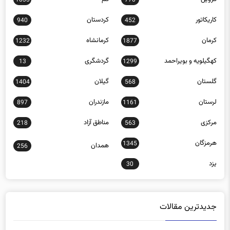
1033
770
کاریکاتور
کردستان
940
452
کرمان
کرمانشاه
1232
1877
کهگیلویه و بویراحمد
گردشگری
13
1299
گلستان
گیلان
1404
568
لرستان
مازندران
897
1161
مرکزی
مناطق آزاد
218
563
هرمزگان
1345
همدان
256
یزد
30
جدیدترین مقالات