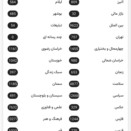
البرز
ایلام
584
809
بازار مالی
بوشهر
485
32
بین الملل
تبلیغات
54
9623
تهران
چند رسانه ای
0
757
چهارمحال و بختیاری
خراسان رضوی
1161
1455
خراسان شمالی
خوزستان
1042
980
زنجان
سبک زندگی
397
653
سلامت
سمنان
1185
4877
سیاسی
سیستان و بلوچستان
491
12668
عکس
علمی و فناوری
7632
329
فارس
فرهنگ و هنر
23277
1244
قزوین
قم