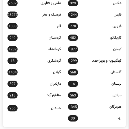
عکس
علمی و فناوری
7632
329
فارس
فرهنگ و هنر
23277
1244
قزوین
قم
1033
770
کاریکاتور
کردستان
940
452
کرمان
کرمانشاه
1232
1877
کهگیلویه و بویراحمد
گردشگری
13
1299
گلستان
گیلان
1404
568
لرستان
مازندران
897
1161
مرکزی
مناطق آزاد
218
563
هرمزگان
1345
همدان
256
یزد
30