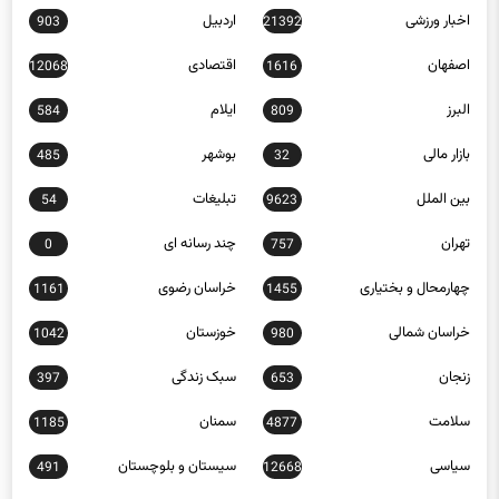
اخبار ورزشی
اردبیل
903
21392
اصفهان
اقتصادی
12068
1616
البرز
ایلام
584
809
بازار مالی
بوشهر
485
32
بین الملل
تبلیغات
54
9623
تهران
چند رسانه ای
0
757
چهارمحال و بختیاری
خراسان رضوی
1161
1455
خراسان شمالی
خوزستان
1042
980
زنجان
سبک زندگی
397
653
سلامت
سمنان
1185
4877
سیاسی
سیستان و بلوچستان
491
12668