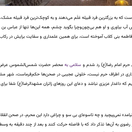
ت که به بزرگترین فرد قبیله عَلَم می‌دهند و به کوچک‌ترین فرد قبیله مشک، ح
آب بیاوری و او هم بی‌چون‌وچرا بگوید چشم، همه این‌ها تنها از عباس بن 
اک فاطمه بنی کلاب آموخته است، برای همین علمداری و سقایت برایش در رکاب 
 حرم امام رضا(ع) رد شدم و
سلامی به
محضر حضرت شمس‌الشموس عرض ک
زاداری در اطراف حرم نیست، خلوتی عجیبی در صحن‌ها حکم‌فرماست، شهر مش
یم که داغدار عزیزی نباشد و دعای این روزهای زائران مشهدالرضا(ع) شفا برای ب
نیامد» نمی‌پیچید و چه تاسوعای بی سو‌ و چراغی دارد این محرم، در صحن انقلا
ضوی به آن‌ها تذکر داد که با فاصله حرکت کنند و بعد از چند دقیقه به و