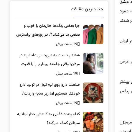
ید عشق
جدیدترین مقالات
 عمود
ع شدند
چرا بعضی رنگ‌ها حال‌مان را خوب و
بعضی بد می‌کنند؟/ در روزهای پراسترس
 ایوان
این رنگ‌ها را بپوشید
19 ساعت پیش
هشدار نسبت به «بی‌حسی عاطفی» در
ام عرض
مردان؛ وقتی جامعه بیماری را با قدرت
اشتباه می‌گیرد
19 ساعت پیش
 بیشتر
صنعت دارو روی لبه تیغ؛ در تولید دارو
یامبر
خودکفا هستیم اما زیر سایه واردات/
کدام داروها این روزها کمیاب شده‌اند؟/
19 ساعت پیش
«کشور سه ماه ذخیره دارویی دارد»
کدام وعده غذایی به کاهش خطر ابتلا به
سرمنزل
سرطان کمک می‌کند؟
 آسمان