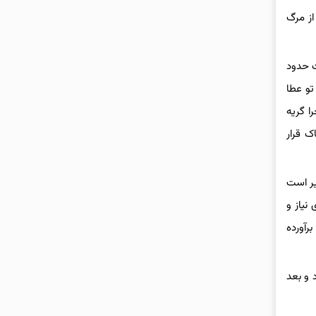
از مرگ
ت حدود
تو عطا
ا گریه
ک قرار
یر است
نیاز و
رآورده
 و بعد