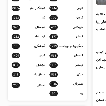
فارس
فرهنگ و هنر
23206
1244
الا به
قزوین
قم
1033
770
علی(ع)
کاریکاتور
کردستان
940
452
امام و
کرمان
کرمانشاه
1232
1877
کهگیلویه و بویراحمد
گردشگری
13
1299
ردم،
گلستان
گیلان
1404
568
هد این
لرستان
مازندران
897
1161
یماران
مرکزی
مناطق آزاد
218
563
هرمزگان
1345
همدان
256
ب بودم
یزد
30
سط صحن