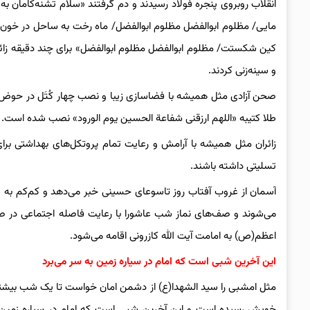
انقلاب روبروی پنجره فولاد رسیدند و دم گرفتند «سلام تشنه‌کامان
مایی/ مظلوم ابوالفضل مظلوم ابوالفضل/ ماه رخت به ساحل در خ
کین شکستت/ مظلوم ابوالفضل مظلوم ابوالفضل» برای چند دقیقه زائران ن
و سینه‌زنی کردند.
صحن آزادی مثل همیشه با فضاسازی زیبا و نصب چهار کُتَل در حوض و
طلا کتیبه‌ «اللهم ارزقنی شفاعة الحسین یوم الورود» نصب شده است.
زائران مثل همیشه با آرامش و رعایت تمام پروتکل‌های بهداشتی بر
تسلیتی داشته باشند.
آسمان از غروب آفتاب روز تاسوعای حسینی خبر می‌دهد و کم‌کم به 
می‌شوند و صف‌های نماز شب عاشورا با رعایت فاصله اجتماعی در
اعظم(ص) به امامت آیت الله کازرونی اقامه می‌شود.
این آخرین شبی است که امام در سیاره زمین به سر می‌برد
مثل امشبی را سید الشهدا(ع) از دشمن امان خواست تا یک شب بیشتر 
خویش رسیده است و این آخرین شبی است که امام در سیاره زمین به