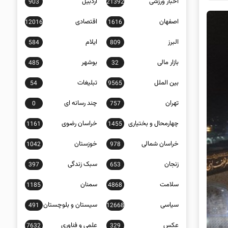
اخبار ورزشی
اردبیل
903
21392
اصفهان
اقتصادی
12016
1616
البرز
ایلام
584
809
بازار مالی
بوشهر
485
32
بین الملل
تبلیغات
54
9565
تهران
چند رسانه ای
0
757
چهارمحال و بختیاری
خراسان رضوی
1161
1455
خراسان شمالی
خوزستان
1042
978
زنجان
سبک زندگی
397
653
سلامت
سمنان
1185
4868
سیاسی
سیستان و بلوچستان
491
12668
عکس
علمی و فناوری
7632
329