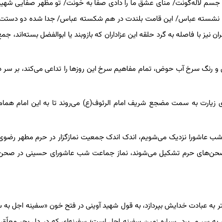
 به جسم لاله‌گونت/ منای عشق ما را دادی صفا به خونت/ تو مظهر صفایی شه
ون نشسته عباس/ این قامت بلندت در هم شکسته عباس/ جدا شده دو دستت،
یز با فاصله به گرد حلقه این عزاداران که بازوبند یا ابوالفضل بسته‌اند، جم
 رنگ سرخ آب حوض، تمام مفاهیم سرخ این روزها را تداعی می‌کند، بر سر در
ای زیارت به سمت مضجع شریف امام الرئوف(ع) می‌روند تا به این امام هم
شب عاشورا نزدیک می‌شویم، اندک اندک جمعیت نمازگزار در حرم مطهر رضوی
 صحن‌های حرم تشکیل می‌شوند، نماز جماعت شب عاشورای حسینی در صحن پ
به عبادت خدایش بپردازد، به قول شهید آوینی در فتح خون «سفینه اجل به 
 سر می‌برد. سیاره زمین سفینه اجل است؛‌ سفینه‌ای که در دل بحر معلّق