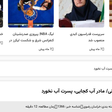
لیگ NBA| پیروزی صدرنشینان
خط و نشان مک‌گرگور برای میودر
سک
کنفرانس شرق و شکست لیکرز در
غی
7 ماه پیش
غیاب جیمز
اس
7 ماه پیش
7 ما
سرت آب نخورد
/ مادر آب کجایی، پسرت آب نخورد
ه بندی:
خراسان رضوی
شناسه خبر: 1366
زمان مطالعه: 12 دقیقه