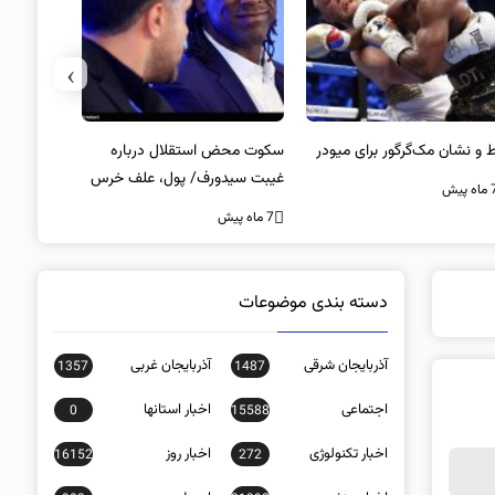
›
وت محض استقلال درباره
استعفای مظفری‌زاده از مدیرعاملی
بت سیدورف/ پول، علف خرس
تراکتور
ت؟
ه پیش
7 ماه پیش
دسته بندی موضوعات
آذربایجان شرقی
آذربایجان غربی
1357
1487
اجتماعی
اخبار استانها
0
15588
اخبار تکنولوژی
اخبار روز
16152
272