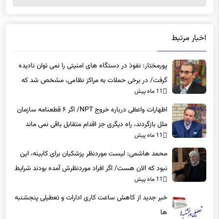
اخبار مرتبط
پورمختار: نفوذ در دستگاه های امنیتی را نمی توان نادیده
گرفت/ در برخی حملات به مراکز نظامی، مشخص شد که
11 ماه پیش
عوامل نفوذی دخیل بوده‌اند
اظهارات واعظی درباره خروج NPT/ اگر ۶ قطعنامه سازمان
ملل بازگردند، راه دیگری جز اقدام متقابل باقی نمی‌ ماند
11 ماه پیش
محمد هاشمی: لیست موردنظر پزشکیان برای کابینه، این
نبود که الان هست/ اگر افراد موردنظرش آمده بودند شرایط
11 ماه پیش
بهتر بود
خبر جدید از کاهش ساعت کاری ادارات و تعطیلی پنجشنبه
ها