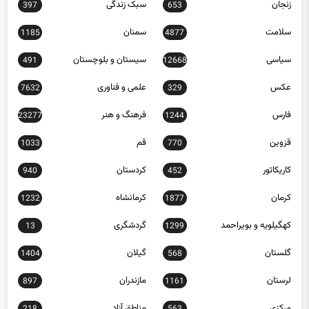
زنجان
سبک زندگی
397
653
سلامت
سمنان
1185
4877
سیاسی
سیستان و بلوچستان
491
12668
عکس
علمی و فناوری
7632
329
فارس
فرهنگ و هنر
23277
1244
قزوین
قم
1033
770
کاریکاتور
کردستان
940
452
کرمان
کرمانشاه
1232
1877
کهگیلویه و بویراحمد
گردشگری
13
1299
گلستان
گیلان
1404
568
لرستان
مازندران
897
1161
مرکزی
مناطق آزاد
218
563