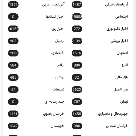
آذربایجان شرقی
آذربایجان غربی
1357
1487
اجتماعی
اخبار استانها
0
15588
اخبار تکنولوژی
اخبار روز
16152
272
اخبار ورزشی
اردبیل
903
21392
اصفهان
اقتصادی
12068
1616
البرز
ایلام
584
809
بازار مالی
بوشهر
485
32
بین الملل
تبلیغات
54
9623
تهران
چند رسانه ای
0
757
چهارمحال و بختیاری
خراسان رضوی
1161
1455
خراسان شمالی
خوزستان
1042
980