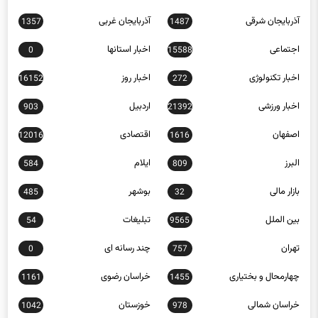
آذربایجان شرقی
آذربایجان غربی
1357
1487
اجتماعی
اخبار استانها
0
15588
اخبار تکنولوژی
اخبار روز
16152
272
اخبار ورزشی
اردبیل
903
21392
اصفهان
اقتصادی
12016
1616
البرز
ایلام
584
809
بازار مالی
بوشهر
485
32
بین الملل
تبلیغات
54
9565
تهران
چند رسانه ای
0
757
چهارمحال و بختیاری
خراسان رضوی
1161
1455
خراسان شمالی
خوزستان
1042
978