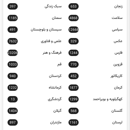
زنجان
سبک زندگی
397
653
سلامت
سمنان
1185
4868
سیاسی
سیستان و بلوچستان
491
12668
عکس
علمی و فناوری
7632
329
فارس
فرهنگ و هنر
23206
1244
قزوین
قم
1033
770
کاریکاتور
کردستان
940
452
کرمان
کرمانشاه
1232
1877
کهگیلویه و بویراحمد
گردشگری
13
1299
گلستان
گیلان
1404
568
لرستان
مازندران
897
1161