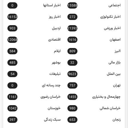
اخبار تکنولوژی
اخبار روز
16152
272
اخبار ورزشی
اردبیل
903
21392
اصفهان
اقتصادی
12068
1616
البرز
ایلام
584
809
بازار مالی
بوشهر
485
32
بین الملل
تبلیغات
54
9623
تهران
چند رسانه ای
0
757
چهارمحال و بختیاری
خراسان رضوی
1161
1455
خراسان شمالی
خوزستان
1042
980
زنجان
سبک زندگی
397
653
سلامت
سمنان
1185
4877