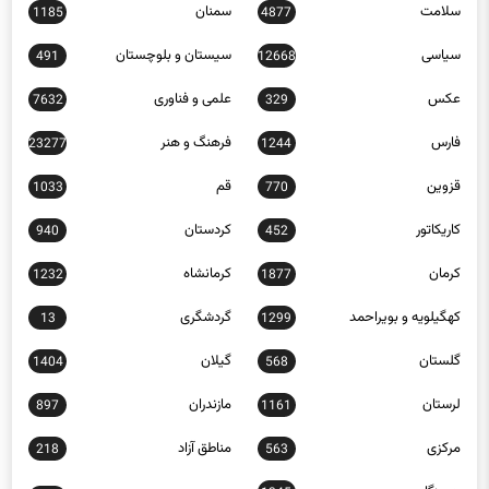
سیاسی
سیستان و بلوچستان
491
12668
عکس
علمی و فناوری
7632
329
فارس
فرهنگ و هنر
23277
1244
قزوین
قم
1033
770
کاریکاتور
کردستان
940
452
کرمان
کرمانشاه
1232
1877
کهگیلویه و بویراحمد
گردشگری
13
1299
گلستان
گیلان
1404
568
لرستان
مازندران
897
1161
مرکزی
مناطق آزاد
218
563
هرمزگان
1345
همدان
256