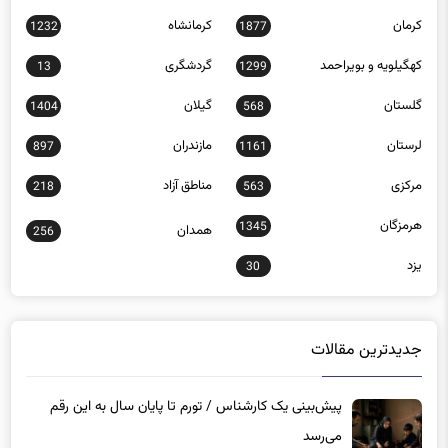
کهگیلویه و بویراحمد
گردشگری
13
1299
گلستان
گیلان
1404
568
لرستان
مازندران
897
1161
مرکزی
مناطق آزاد
218
563
هرمزگان
1345
همدان
256
یزد
30
جدیدترین مقالات
پیش‌بینی یک کارشناس / تورم تا پایان سال به این رقم
می‌رسد
5 ساعت پیش