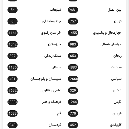
بین الملل
تبلیغات
54
9681
تهران
چند رسانه ای
0
757
چهارمحال و بختیاری
خراسان رضوی
1161
1455
خراسان شمالی
خوزستان
1042
983
زنجان
سبک زندگی
397
653
سلامت
سمنان
1185
4883
سیاسی
سیستان و بلوچستان
491
12668
عکس
علمی و فناوری
7632
329
فارس
فرهنگ و هنر
23334
1244
قزوین
قم
1033
770
کاریکاتور
کردستان
940
452
کرمان
کرمانشاه
1232
1877