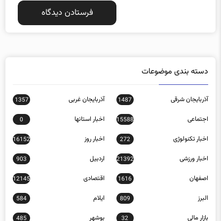
دسته بندی موضوعات
آذربایجان شرقی
آذربایجان غربی
1357
1487
اجتماعی
اخبار استانها
0
15588
اخبار تکنولوژی
اخبار روز
16152
272
اخبار ورزشی
اردبیل
903
21392
اصفهان
اقتصادی
12145
1616
البرز
ایلام
584
809
بازار مالی
بوشهر
485
32