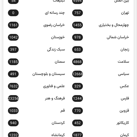
بین الملل
تبلیغات
54
9594
تهران
چند رسانه ای
0
757
چهارمحال و بختیاری
خراسان رضوی
1161
1455
خراسان شمالی
خوزستان
1042
978
زنجان
سبک زندگی
397
653
سلامت
سمنان
1185
4868
سیاسی
سیستان و بلوچستان
491
12668
عکس
علمی و فناوری
7632
329
فارس
فرهنگ و هنر
23256
1244
قزوین
قم
1033
770
کاریکاتور
کردستان
940
452
کرمان
کرمانشاه
1232
1877