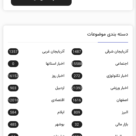
دسته بندی موضوعات
آذربایجان شرقی
آذربایجان غربی
1357
1487
اجتماعی
اخبار استانها
0
15588
اخبار تکنولوژی
اخبار روز
16152
272
اخبار ورزشی
اردبیل
903
21392
اصفهان
اقتصادی
12016
1616
البرز
ایلام
584
809
بازار مالی
بوشهر
485
32