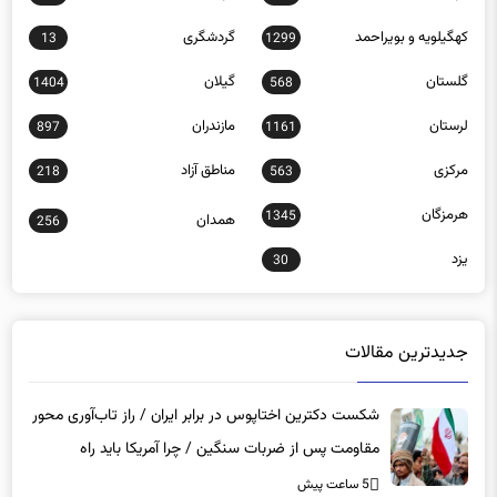
کهگیلویه و بویراحمد
گردشگری
13
1299
گلستان
گیلان
1404
568
لرستان
مازندران
897
1161
مرکزی
مناطق آزاد
218
563
هرمزگان
1345
همدان
256
یزد
30
جدیدترین مقالات
شکست دکترین اختاپوس در برابر ایران / راز تاب‌آوری محور
مقاومت پس از ضربات سنگین / چرا آمریکا باید راه
دیپلماسی را برگزیند؟
5 ساعت پیش