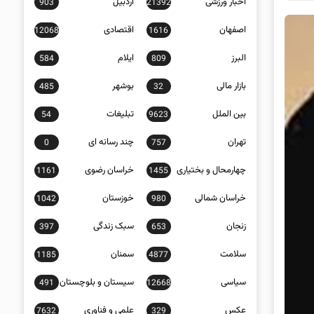
اخبار ورزشی
اردبیل
903
21392
اصفهان
اقتصادی
12068
1616
البرز
ایلام
584
809
بازار مالی
بوشهر
485
32
بین الملل
تبلیغات
54
9623
تهران
چند رسانه ای
0
757
چهارمحال و بختیاری
خراسان رضوی
1161
1455
خراسان شمالی
خوزستان
1042
980
زنجان
سبک زندگی
397
653
سلامت
سمنان
1185
4877
سیاسی
سیستان و بلوچستان
491
12668
عکس
علمی و فناوری
7632
329