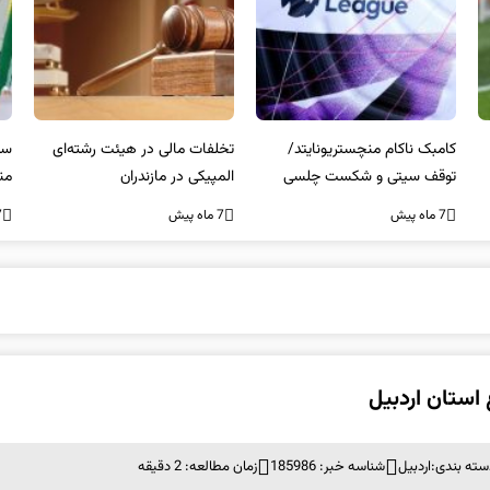
کامبک ناکام منچستریونایتد/
تخلفات مالی در هیئت رشته‌ای
سر
توقف سیتی و شکست چلسی
المپیکی در مازندران
من
7 ماه پیش
7 ماه پیش
7 ما
استان اردبیل
سته بندی:
اردبیل
شناسه خبر: 185986
زمان مطالعه: 2 دقیقه