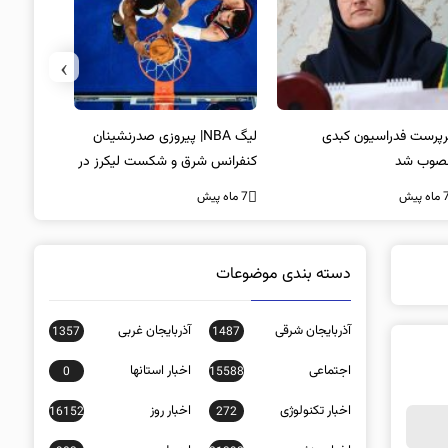
›
پرست فدراسیون کبدی
لیگ NBA| پیروزی صدرنشینان
خط و نشان
صوب شد
کنفرانس شرق و شکست لیکرز در
7 ماه پیش
غیاب جیمز
ه پیش
7 ماه پیش
دسته بندی موضوعات
آذربایجان شرقی
آذربایجان غربی
1357
1487
اجتماعی
اخبار استانها
0
15588
اخبار تکنولوژی
اخبار روز
16152
272