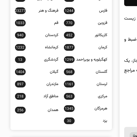
فارس
فرهنگ و هنر
23277
1244
ن حفاظت محیط زیست
قزوین
قم
1033
770
کاریکاتور
کردستان
940
452
اسلحه کشف و ضبط و
کرمان
کرمانشاه
1232
1877
کهگیلویه و بویراحمد
گردشگری
13
1299
، ۲ قبضه اسلحه شکاری مجاز، یک
ف به مراجع
گلستان
گیلان
1404
568
لرستان
مازندران
897
1161
مرکزی
مناطق آزاد
218
563
هرمزگان
1345
همدان
256
یزد
30
از