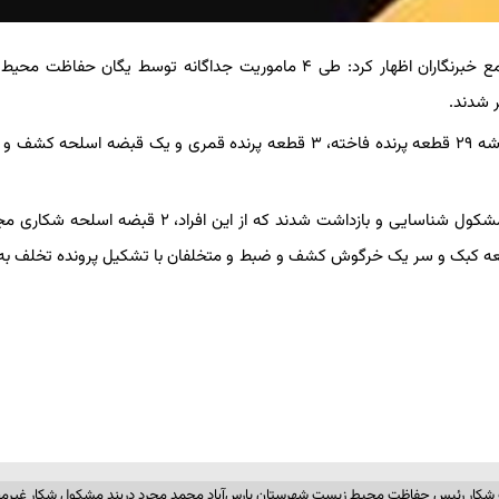
به گزارش خبرگزاری یولن از اردبیل، محمد مجرد شامگاه امروز در جمع خبرنگاران اظهار کرد: طی ۴ ماموریت جداگانه توسط یگا
رئیس حفاظت محیط زیست شهرستان پارس‌آباد افزود: از این افراد، لاشه ۲۹ قطعه پرنده فاخته، ۳ قطعه پرنده قمری و یک قبضه 
گفتنی است؛ سه شکارچی متخلف نیز در منطقه شکار ممنوع دربند مشکول شناسایی و بازداشت شدند که از این افراد
سلحه قاچاق، ۴۵ عدد فشنگ ساچمه‌زنی به همراه لاشه ۸ قطعه کبک و سر یک خرگوش کشف و ضبط و متخلفان با تشکیل پرونده تخل
کار رئیس حفاظت محیط زیست شهرستان پارس‌آباد محمد مجرد دربند مشکول شکار غیرمج