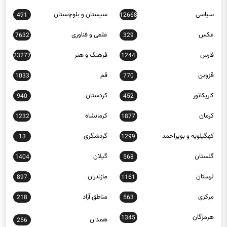
عکس
علمی و فناوری
7632
329
فارس
فرهنگ و هنر
23277
1244
قزوین
قم
1033
770
کاریکاتور
کردستان
940
452
کرمان
کرمانشاه
1232
1877
کهگیلویه و بویراحمد
گردشگری
13
1299
گلستان
گیلان
1404
568
لرستان
مازندران
897
1161
مرکزی
مناطق آزاد
218
563
هرمزگان
1345
همدان
256
یزد
30