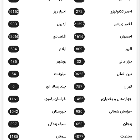
اخبار تکنولوژی
اخبار روز
16152
272
اخبار ورزشی
اردبیل
903
21392
اصفهان
اقتصادی
12068
1616
البرز
ایلام
584
809
بازار مالی
بوشهر
485
32
بین الملل
تبلیغات
54
9623
تهران
چند رسانه ای
0
757
چهارمحال و بختیاری
خراسان رضوی
1161
1455
خراسان شمالی
خوزستان
1042
980
زنجان
سبک زندگی
397
653
سلامت
سمنان
1185
4877
سیاسی
سیستان و بلوچستان
491
12668