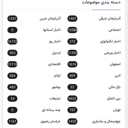
دسته بندی موضوعات
آذربایجان شرقی
آذربایجان غربی
1357
1487
اجتماعی
اخبار استانها
0
15588
اخبار تکنولوژی
اخبار روز
16152
272
اخبار ورزشی
اردبیل
903
21392
اصفهان
اقتصادی
12118
1616
البرز
ایلام
584
809
بازار مالی
بوشهر
485
32
بین الملل
تبلیغات
54
9653
تهران
چند رسانه ای
0
757
چهارمحال و بختیاری
خراسان رضوی
1161
1455