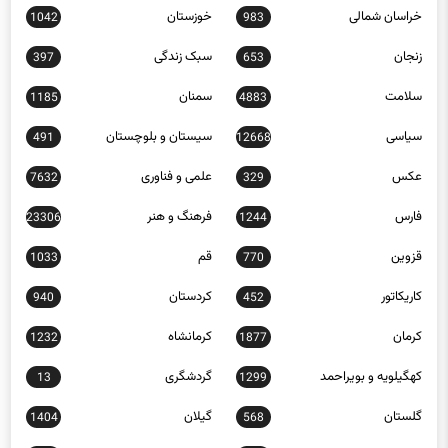
خراسان شمالی
خوزستان
1042
983
زنجان
سبک زندگی
397
653
سلامت
سمنان
1185
4883
سیاسی
سیستان و بلوچستان
491
12668
عکس
علمی و فناوری
7632
329
فارس
فرهنگ و هنر
23306
1244
قزوین
قم
1033
770
کاریکاتور
کردستان
940
452
کرمان
کرمانشاه
1232
1877
کهگیلویه و بویراحمد
گردشگری
13
1299
گلستان
گیلان
1404
568