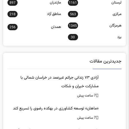
لرستان
مازندران
897
1161
مرکزی
مناطق آزاد
218
563
هرمزگان
1345
همدان
256
یزد
30
جدیدترین مقالات
آزادی ۷۳ زندانی جرائم غیرعمد در خراسان شمالی با
مشارکت خیران و شکات
7 ساعت پیش
«ماهان» توسعه کشاورزی در بهکده رضوی را تسریع کند
7 ساعت پیش