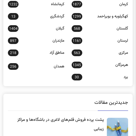
کرمان
کرمانشاه
1232
1877
کهگیلویه و بویراحمد
گردشگری
13
1299
گلستان
گیلان
1404
568
لرستان
مازندران
897
1161
مرکزی
مناطق آزاد
218
563
هرمزگان
1345
همدان
256
یزد
30
جدیدترین مقالات
پشت پرده فروش قلم‌های لاغری در باشگاه‌ها و مراکز
زیبایی