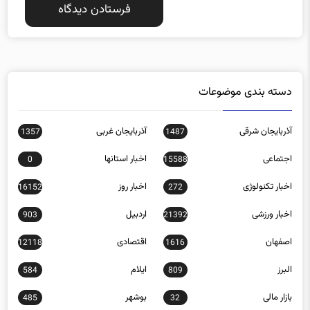
دسته بندی موضوعات
آذربایجان شرقی
آذربایجان غربی
1357
1487
اجتماعی
اخبار استانها
0
15588
اخبار تکنولوژی
اخبار روز
16152
272
اخبار ورزشی
اردبیل
903
21392
اصفهان
اقتصادی
12118
1616
البرز
ایلام
584
809
بازار مالی
بوشهر
485
32