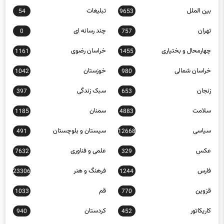
بین الملل
تبلیغات
54
9653
تهران
چند رسانه ای
0
757
چهارمحال و بختیاری
خراسان رضوی
1161
1455
خراسان شمالی
خوزستان
1042
980
زنجان
سبک زندگی
397
653
سلامت
سمنان
1185
4883
سیاسی
سیستان و بلوچستان
491
12668
عکس
علمی و فناوری
7632
329
فارس
فرهنگ و هنر
23306
1244
قزوین
قم
1033
770
کاریکاتور
کردستان
940
452