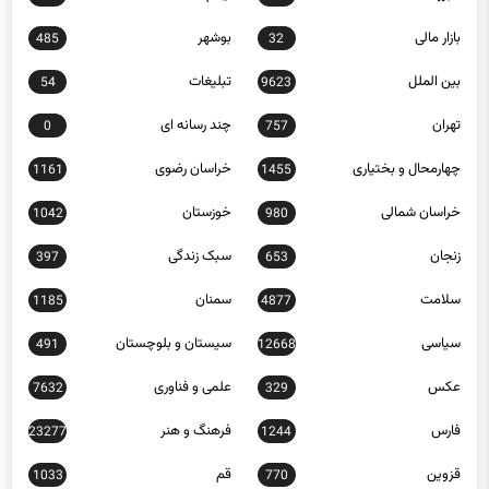
البرز
ایلام
584
809
بازار مالی
بوشهر
485
32
بین الملل
تبلیغات
54
9623
تهران
چند رسانه ای
0
757
چهارمحال و بختیاری
خراسان رضوی
1161
1455
خراسان شمالی
خوزستان
1042
980
زنجان
سبک زندگی
397
653
سلامت
سمنان
1185
4877
سیاسی
سیستان و بلوچستان
491
12668
عکس
علمی و فناوری
7632
329
فارس
فرهنگ و هنر
23277
1244