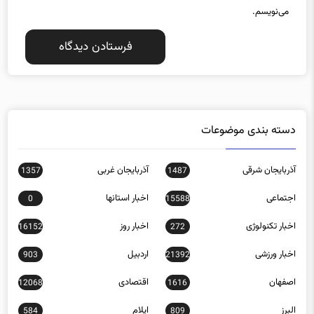
ذخیره نام، ایمیل و وبسایت من در مرورگر برای زمانی که دوباره دیدگاهی
می‌نویسم.
دسته بندی موضوعات
آذربایجان شرقی
آذربایجان غربی
1357
1487
اجتماعی
اخبار استانها
0
15588
اخبار تکنولوژی
اخبار روز
16152
272
اخبار ورزشی
اردبیل
903
21392
اصفهان
اقتصادی
12068
1616