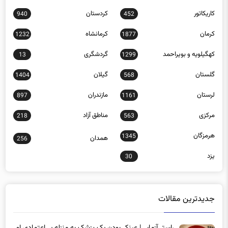
قزوین
قم
1033
770
کاریکاتور
کردستان
940
452
کرمان
کرمانشاه
1232
1877
کهگیلویه و بویراحمد
گردشگری
13
1299
گلستان
گیلان
1404
568
لرستان
مازندران
897
1161
مرکزی
مناطق آزاد
218
563
هرمزگان
1345
همدان
256
یزد
30
جدیدترین مقالات