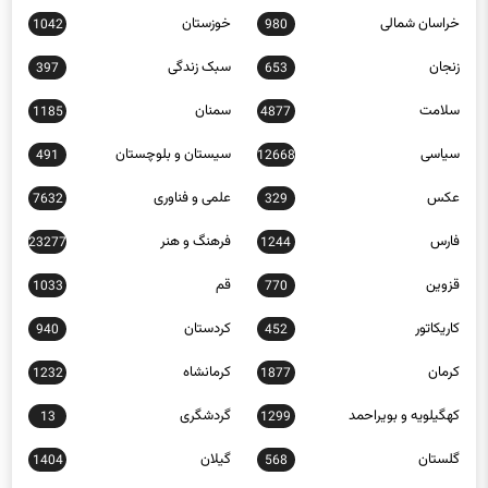
خراسان شمالی
خوزستان
1042
980
زنجان
سبک زندگی
397
653
سلامت
سمنان
1185
4877
سیاسی
سیستان و بلوچستان
491
12668
عکس
علمی و فناوری
7632
329
فارس
فرهنگ و هنر
23277
1244
قزوین
قم
1033
770
کاریکاتور
کردستان
940
452
کرمان
کرمانشاه
1232
1877
کهگیلویه و بویراحمد
گردشگری
13
1299
گلستان
گیلان
1404
568