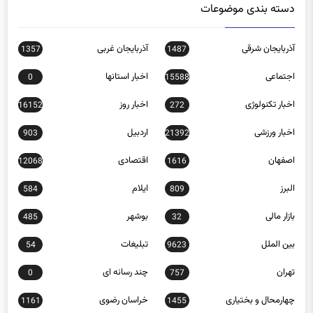
دسته بندی موضوعات
آذربایجان شرقی
آذربایجان غربی
1357
1487
اجتماعی
اخبار استانها
0
15588
اخبار تکنولوژی
اخبار روز
16152
272
اخبار ورزشی
اردبیل
903
21392
اصفهان
اقتصادی
12068
1616
البرز
ایلام
584
809
بازار مالی
بوشهر
485
32
بین الملل
تبلیغات
54
9623
تهران
چند رسانه ای
0
757
چهارمحال و بختیاری
خراسان رضوی
1161
1455