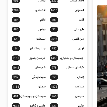
اخبار ورزشی
اردبیل
903
21392
اصفهان
اقتصادی
12046
1616
البرز
ایلام
584
809
بازار مالی
بوشهر
485
32
بین الملل
تبلیغات
54
9594
تهران
چند رسانه ای
0
757
چهارمحال و بختیاری
خراسان رضوی
1161
1455
خراسان شمالی
خوزستان
1042
978
زنجان
سبک زندگی
397
653
سلامت
سمنان
1185
4873
سیاسی
سیستان و بلوچستان
491
12668
عکس
علمی و فناوری
7632
329