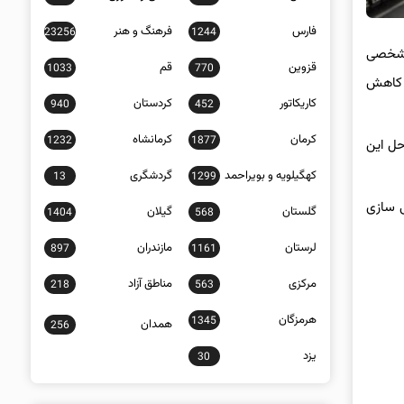
فارس
فرهنگ و هنر
23256
1244
شخصی
قزوین
قم
1033
770
ث کاهش
کاریکاتور
کردستان
940
452
کرمان
کرمانشاه
1232
1877
حل این
کهگیلویه و بویراحمد
گردشگری
13
1299
ومی سازی
گلستان
گیلان
1404
568
لرستان
مازندران
897
1161
مرکزی
مناطق آزاد
218
563
هرمزگان
1345
همدان
256
یزد
30