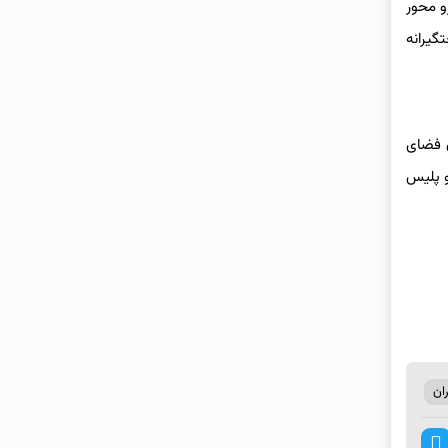
و محور
گیرانه
ن فضای
 پلیس
ان