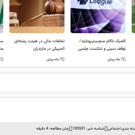
کامبک ناکام منچستریونایتد/
تخلفات مالی در هیئت رشته‌ای
سر
توقف سیتی و شکست چلسی
المپیکی در مازندران
من
7 ماه پیش
7 ماه پیش
7 ما
ته بندی:
اجتماعی
شناسه خبر: 185531
زمان مطالعه: 4 دقیقه