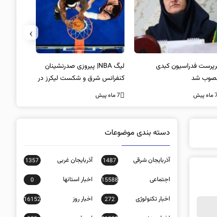
›
پرست فدراسیون کبدی
لیگ NBA| پیروزی صدرنشینان
خط و نشان
صوب شد
کنفرانس شرق و شکست لیکرز در
7 ماه پیش
غیاب جیمز
ه پیش
7 ماه پیش
دسته بندی موضوعات
آذربایجان شرقی
آذربایجان غربی
1357
1487
اجتماعی
اخبار استانها
0
15588
اخبار تکنولوژی
اخبار روز
16152
272