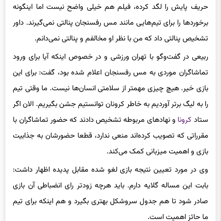
برخوردها را برای تیم‌هایی مانند مس رفسنجان پنالتی نمی‌گیرند. داور
تشخیص پنالتی داد که من با نظر او مخالفم و پنالتی نمی‌دانم.
ربیعی در گفت‌وگو با تهران ورزشی و در خصوص اینکه آیا برای ورود
تماشاگران موردی به مس رفسنجان اعلام شده بود، گفت: برای این
بازی خیر. هیچ چیزی مهمتر از سلامتی انسان‌ها نیست. ما وقتی تیم
را به لیگ برتر آوردیم به خاطر کرونان توانستیم جشن بگیریم. الان اگر
ستاد
کرونا
و نهادهای مربوطه تشخیص دادند که حضور تماشاگران با
مقرراتی که تصویب کرده‌اند منعی ندارد، قطعا حضورشان به جذابیت
بازی و اهمیت میزبانی کمک می‌کند.
وی در مورد تعیین نتیجه بازی لغو شده مقابل پدیده اظهار داشت:
بابت این مساله گلایه دارم. باید هرچه زودتر رای انضباطی آن بازی
صادر شود تا هم جدول سروشکل بهتری بگیرد و هم اینکه برای تیم
ما حائز اهمیت است.
ربیعی در مورد بازی هفته ششم مقابل نفت مسجدسلیمان، گفت: