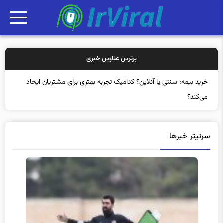
برترین عناوین خبری
خری
سرتیتر خبرها