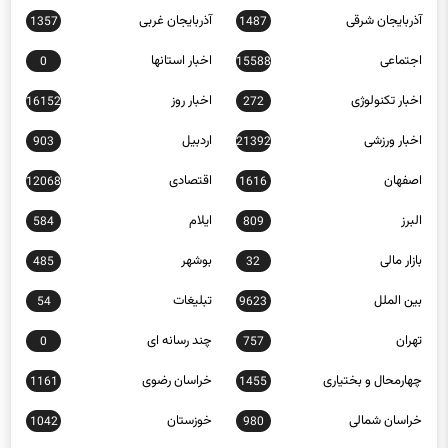
اجتماعی
اخبار استانها
0
15588
اخبار تکنولوژی
اخبار روز
16152
272
اخبار ورزشی
اردبیل
903
21392
اصفهان
اقتصادی
12068
1616
البرز
ایلام
584
809
بازار مالی
بوشهر
485
32
بین الملل
تبلیغات
54
9623
تهران
چند رسانه ای
0
757
چهارمحال و بختیاری
خراسان رضوی
1161
1455
خراسان شمالی
خوزستان
1042
980
زنجان
سبک زندگی
397
653