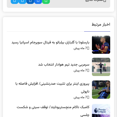
اخبار مرتبط
بارسلونا با گلباران بیلبائو به فینال سوپرجام اسپانیا رسید
7 ماه پیش
سرمربی جدید تیم هوادار انتخاب شد
7 ماه پیش
پیروزی اینتر برای تثبیت صدرنشینی/ افزایش فاصله با
ناپولی
7 ماه پیش
کامبک ناکام منچستریونایتد/ توقف سیتی و شکست
چلسی
7 ماه پیش