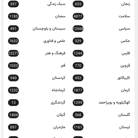
سلامت
سمنان
1185
4877
سیاسی
سیستان و بلوچستان
491
12668
عکس
علمی و فناوری
7632
329
فارس
فرهنگ و هنر
23277
1244
قزوین
قم
1033
770
کاریکاتور
کردستان
940
452
کرمان
کرمانشاه
1232
1877
کهگیلویه و بویراحمد
گردشگری
13
1299
گلستان
گیلان
1404
568
لرستان
مازندران
897
1161
مرکزی
مناطق آزاد
218
563