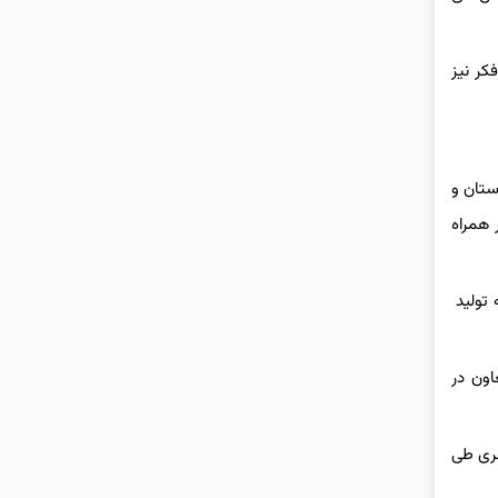
کر نیز
ستان و
 همراه
 به چرخه تولید
اون در
دهای مهم باقری طی