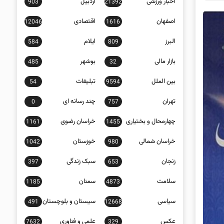
اخبار ورزشی
اردبیل
903
21392
اصفهان
اقتصادی
12046
1616
البرز
ایلام
584
809
بازار مالی
بوشهر
485
32
بین الملل
تبلیغات
54
9594
تهران
چند رسانه ای
0
757
چهارمحال و بختیاری
خراسان رضوی
1161
1455
خراسان شمالی
خوزستان
1042
980
زنجان
سبک زندگی
397
653
سلامت
سمنان
1185
4873
سیاسی
سیستان و بلوچستان
491
12668
عکس
علمی و فناوری
7632
329