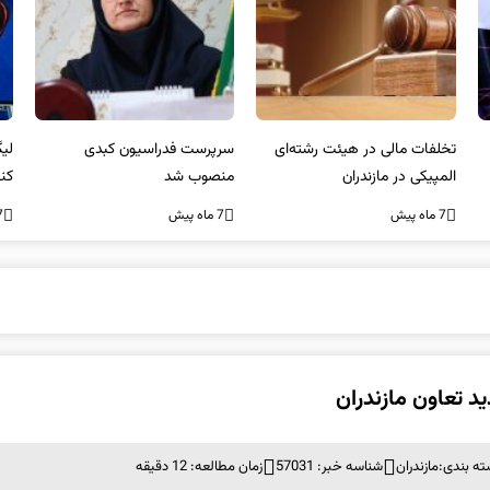
سرپرست فدراسیون کبدی
لیگ NBA| پیروزی صدرنشینان
خط
منصوب شد
کنفرانس شرق و شکست لیکرز در
7 ما
غیاب جیمز
7 ماه پیش
7 ماه پیش
د تعاون مازندران
ه بندی:
مازندران
شناسه خبر: 57031
زمان مطالعه: 12 دقیقه