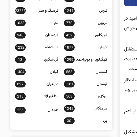
فارس
فرهنگ و هنر
23256
1244
مید در
قزوین
قم
1033
770
وی خوش
کاریکاتور
کردستان
940
452
کرمان
کرمانشاه
1232
1877
ستقلال
ه‌صورت
کهگیلویه و بویراحمد
گردشگری
13
1299
است.
گلستان
گیلان
1404
568
انتظار
لرستان
مازندران
897
1161
یر چتر
مرکزی
مناطق آزاد
218
563
هرمزگان
1345
همدان
256
از اهم
یزد
30
 تشکیل