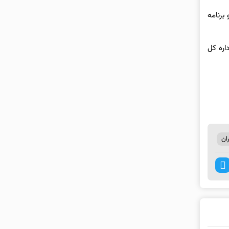
برنامه
اره کل
ان